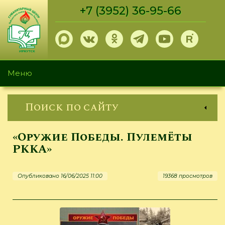
Перейти
+7 (3952) 36-95-66
к
основному
содержанию
Меню
Поиск по сайту
«Оружие Победы. Пулемёты
РККА»
Опубликовано 16/06/2025 11:00
19368 просмотров