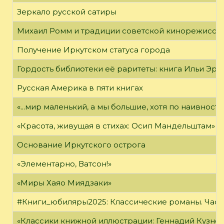
Зеркало русской сатиры
Михаил Ромм и традиции советской кинорежиссу
Получение Иркутском статуса города
Гордость библиотеки её раритеты: книга Ильи Эрен
Русская Америка в пяти книгах
«...мир маленький, а мы большие, хотя по наивност
«Красота, живущая в стихах: Осип Мандельштам»
Основание Иркутского острога
«Элементарно, Ватсон!»
«Миры Хаяо Миядзаки»
#Книги_юбиляры2025: Классические романы. Часть
«Классики книжной иллюстрации: Геннадий Кузне