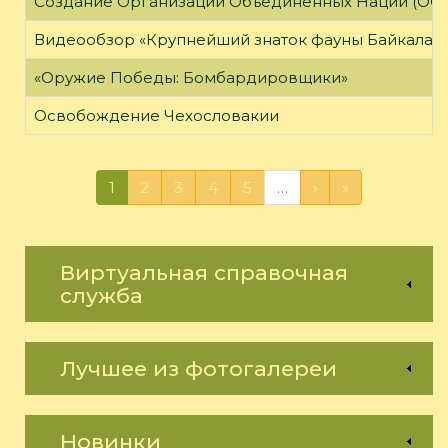
Создание Организации Объединённых Наций (ОО
Видеообзор «Крупнейший знаток фауны Байкала»
«Оружие Победы: Бомбардировщики»
Освобождение Чехословакии
1
2
3
4
5
…
›
»
Виртуальная справочная
служба
Лучшее из фотогалереи
Новинки