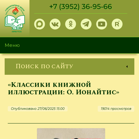
Перейти
+7 (3952) 36-95-66
к
основному
содержанию
Меню
Поиск по сайту
«Классики книжной
иллюстрации: О. Ионайтис»
Опубликовано 27/06/2025 15:00
19014 просмотров