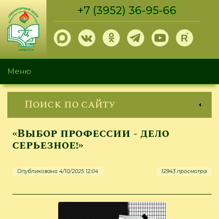
Перейти
+7 (3952) 36-95-66
к
основному
содержанию
Меню
Поиск по сайту
«Выбор профессии - дело
серьезное!»
Опубликовано 4/10/2025 12:04
12943 просмотра