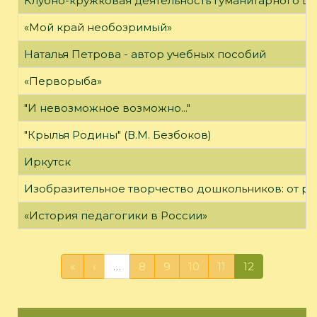
Клубно-кружковая деятельность Гуманитарного це
«Мой край необозримый»
Наталья Петрова - автор учебных пособий
«Перворыба»
"И невозможное возможно..."
"Крылья Родины" (В.М. Безбоков)
Иркутск
Изобразительное творчество дошкольников: от р
«История педагогики в России»
«
‹
…
8
9
10
11
12