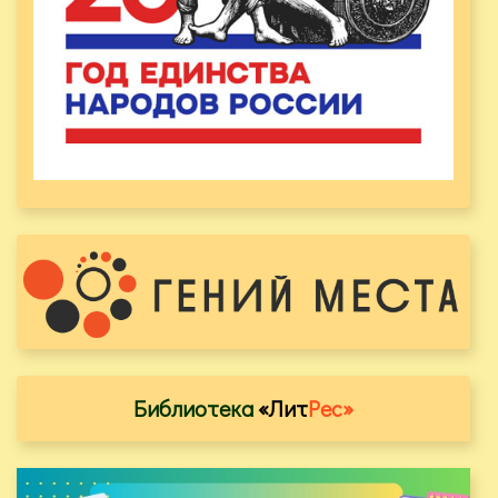
Библиотека
«Лит
Рес»