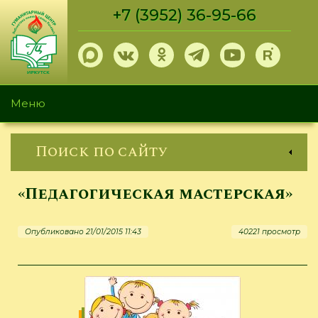
Перейти
+7 (3952) 36-95-66
к
основному
содержанию
Меню
Поиск по сайту
«Педагогическая мастерская»
Опубликовано 21/01/2015 11:43
40221 просмотр