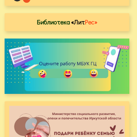
Библиотека
«Лит
Рес»