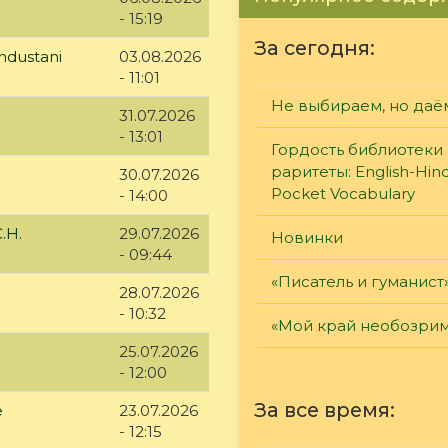
- 15:19
За сегодня:
ndustani
03.08.2026
- 11:01
Не выбираем, но даё
31.07.2026
- 13:01
Гордость библиотеки 
раритеты: English-Hind
30.07.2026
Pocket Vocabulary
- 14:00
.Н.
29.07.2026
Новинки
- 09:44
«Писатель и гуманист
28.07.2026
- 10:32
«Мой край необозри
25.07.2026
- 12:00
За все время:
е
23.07.2026
- 12:15