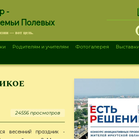
.
р -
семьи Полевых
изни — вот цель.
ки
Родителям и учителям
Фотогалерея
Выставк
икое
24556 просмотров
ся весенний праздник -