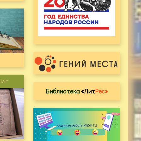
ниг
Библиотека
«Лит
Рес»