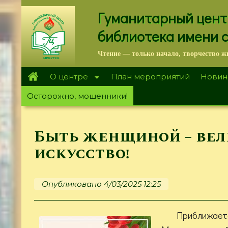
Перейти
Гуманитарный цент
к
основному
библиотека имени 
содержанию
Чтение — только начало, творчество ж
О центре
План мероприятий
Новин
Осторожно, мошенники!
Быть женщиной – вел
искусство!
Опубликовано 4/03/2025 12:25
Приближает