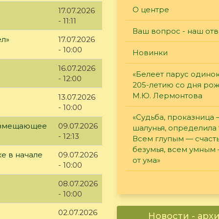
О центре
17.07.2026
- 11:11
Ваш вопрос - наш отв
ел»
17.07.2026
- 10:00
Новинки
16.07.2026
«Белеет парус одинок
- 12:00
205-летию со дня ро
М.Ю. Лермонтова
13.07.2026
- 10:00
«Судьба, проказница
возмещающее
09.07.2026
шалунья, определила 
- 12:13
Всем глупым — счасть
безумья, всем умным
е в начале
09.07.2026
от ума»
- 10:00
08.07.2026
- 10:00
02.07.2026
Новости - арх