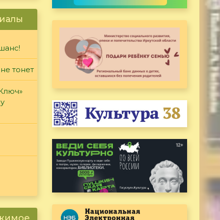
иалы
шанс!
 не тонет
«Ключ»
ду
ржимое