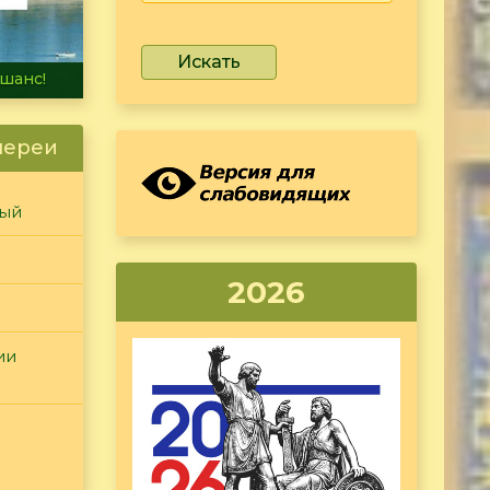
Искать
не тонет
лереи
ный
2026
ии