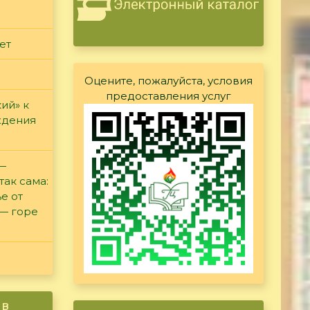
ет
Оцените, пожалуйста, условия
предоставления услуг
ий» к
ждения
 —
так сама:
е от
 — горе
ив