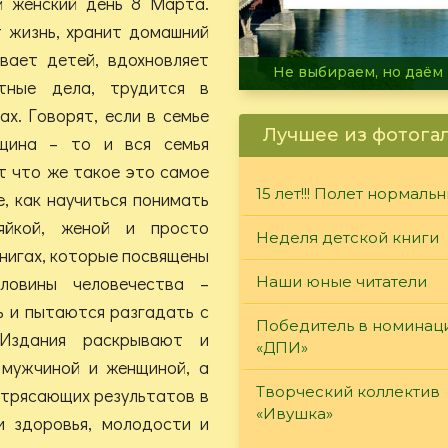
 женский день 8 Марта.
 жизнь, хранит домашний
вает детей, вдохновляет
В огне не горит, в воде 
тные дела, трудится в
х. Говорят, если в семье
Лучшее из фотога
щина – то и вся семья
т что же такое это самое
15 лет!!! Полет нормаль
, как научиться понимать
яйкой, женой и просто
Неделя детской книги
нигах, которые посвящены
ловины человечества –
Наши юные читатели
ь и пытаются разгадать с
Победитель в номинац
 Издания раскрывают и
«ДПИ»
 мужчиной и женщиной, а
Творческий коллектив
отрясающих результатов в
«Ивушка»
и здоровья, молодости и