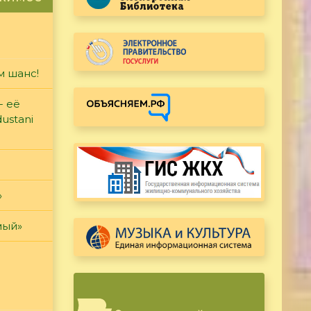
м шанс!
- её
ustani
»
мый»