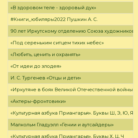
«В здоровом теле - здоровый дух»
#Книги_юбиляры2022 Пушкин А. С.
90 лет Иркутскому отделению Союза художников 
«Под сереньким ситцем тихих небес»
«Любить, ценить и охранять»
«От идеи до злодея»
И. С. Тургенев «Отцы и дети»
«Иркутяне в боях Великой Отечественной войны»
«Актеры-фронтовики»
«Культурная азбука Приангарья». Буквы Ш, Э, Ю, Я
Малкольм Гладуэлл «Гении и аутсайдеры»
«Культурная азбука Приангарья». Буквы Х, Ц, Ч