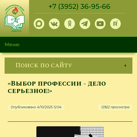
Перейти
+7 (3952) 36-95-66
к
основному
содержанию
Меню
Поиск по сайту
«Выбор профессии - дело
серьезное!»
Опубликовано 4/10/2025 12:04
12922 просмотра