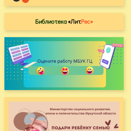
Библиотека
«Лит
Рес»