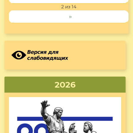
2 из 14
››
2026