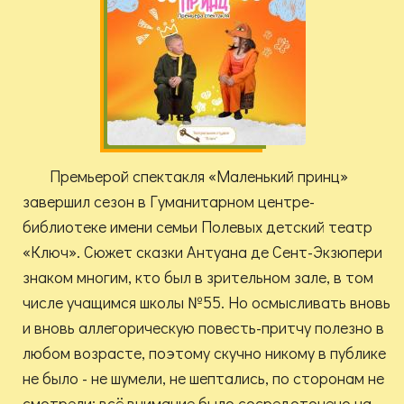
Премьерой спектакля «Маленький принц»
завершил сезон в Гуманитарном центре-
библиотеке имени семьи Полевых детский театр
«Ключ». Сюжет сказки Антуана де Сент-Экзюпери
знаком многим, кто был в зрительном зале, в том
числе учащимся школы №55. Но осмысливать вновь
и вновь аллегорическую повесть-притчу полезно в
любом возрасте, поэтому скучно никому в публике
не было - не шумели, не шептались, по сторонам не
смотрели: всё внимание было сосредоточено на