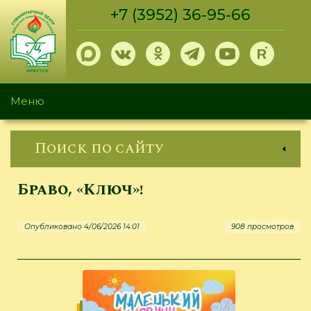
Перейти
+7 (3952) 36-95-66
к
основному
содержанию
Меню
Поиск по сайту
Браво, «Ключ»!
Опубликовано 4/06/2026 14:01
908 просмотров