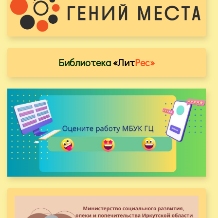
Библиотека
«Лит
Рес»