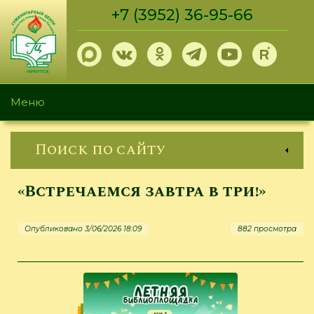
Перейти
+7 (3952) 36-95-66
к
основному
содержанию
Меню
Поиск по сайту
«Встречаемся завтра в три!»
Опубликовано 3/06/2026 18:09
882 просмотра