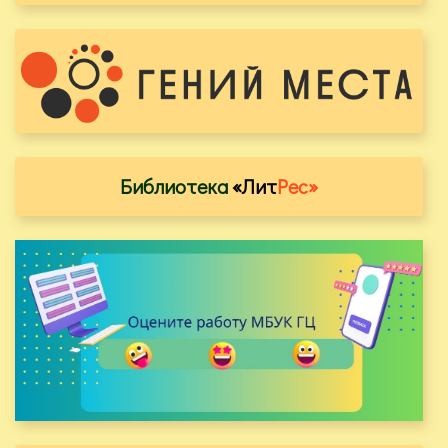
Библиотека
«Лит
Рес»