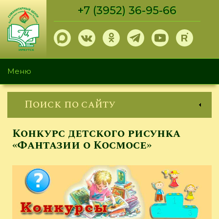
Перейти
+7 (3952) 36-95-66
к
основному
содержанию
Меню
Поиск по сайту
Конкурс детского рисунка
«Фантазии о Космосе»