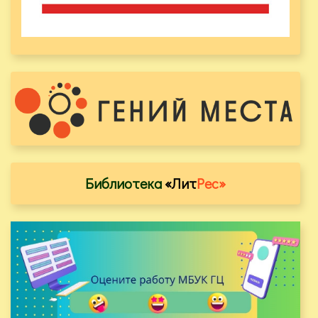
Библиотека
«Лит
Рес»