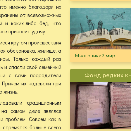
 что именно благодаря их
хранены от всевозможных
ий и каких-либо бед, что
нов приносит удачу.
иеся кругом происшествия
ная обстановка, жилище, а
Многоликий мир
иры. Только каждый раз
ь и спасти свой семейный
ши с вами прародители
Фонд редких к
 Причем их надевали при
ю жизнь.
ледовали традиционным
 на самом деле являлся
 и проблем. Совсем как в
и стремятся больше всего