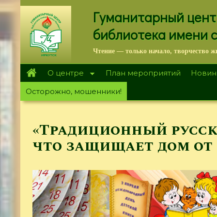
Перейти
Гуманитарный цент
к
основному
библиотека имени 
содержанию
Чтение — только начало, творчество ж
О центре
План мероприятий
Новин
Осторожно, мошенники!
«Традиционный русск
что защищает дом от 