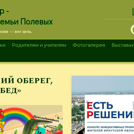
.
р -
семьи Полевых
изни — вот цель.
ки
Родителям и учителям
Фотогалерея
Выставк
ий оберег,
бед»