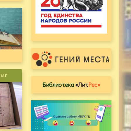
ниг
Библиотека
«Лит
Рес»