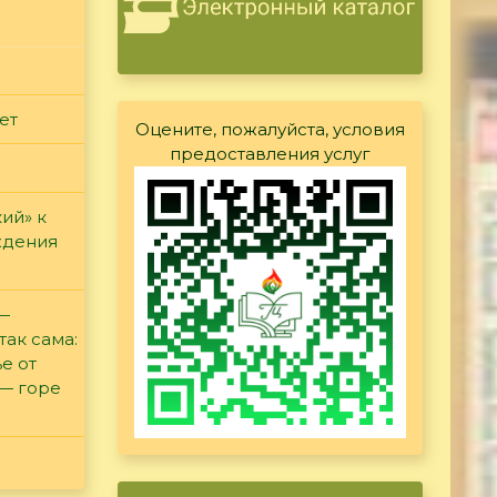
ет
Оцените, пожалуйста, условия
предоставления услуг
ий» к
ждения
 —
так сама:
е от
 — горе