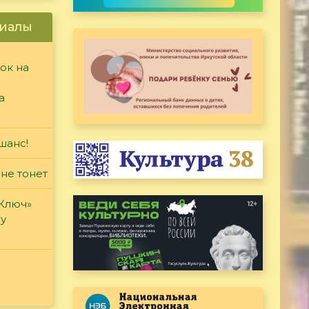
иалы
ок на
а
шанс!
 не тонет
«Ключ»
ду