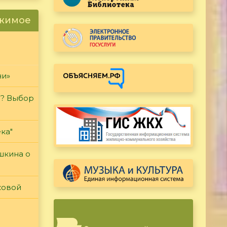
ржимое
чи»
и? Выбор
ка"
ушкина о
ковой