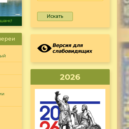
Искать
не тонет
лереи
ный
2026
ии