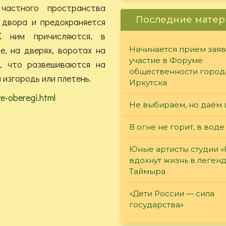
частного пространства
Последние матер
 двора и предохраняется
К ним причисляются, в
е, на дверях, воротах на
Начинается прием заяв
участие в Форуме
те, что развешиваются на
общественности город
 изгородь или плетень.
Иркутска
ye-oberegi.html
Не выбираем, но даём 
В огне не горит, в воде
Юные артисты студии 
вдохнут жизнь в леген
Таймыра
«Дети России — сила
государства»