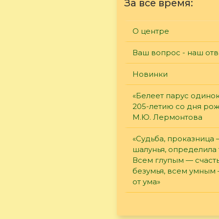
За все время:
О центре
Ваш вопрос - наш отв
Новинки
«Белеет парус одинок
205-летию со дня ро
М.Ю. Лермонтова
«Судьба, проказница
шалунья, определила 
Всем глупым — счасть
безумья, всем умным
от ума»