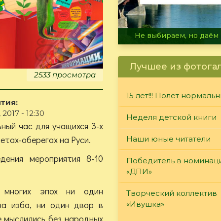
В огне не горит, в воде 
Лучшее из фотога
2533 просмотра
15 лет!!! Полет нормаль
тия:
2017 - 12:30
Неделя детской книги
ный час для учащихся 3-х
етах-оберегах на Руси.
Наши юные читатели
дения мероприятия 8-10
Победитель в номинац
«ДПИ»
 многих эпох ни один
Творческий коллектив
на изба, ни один двор в
«Ивушка»
е мыслились без народных