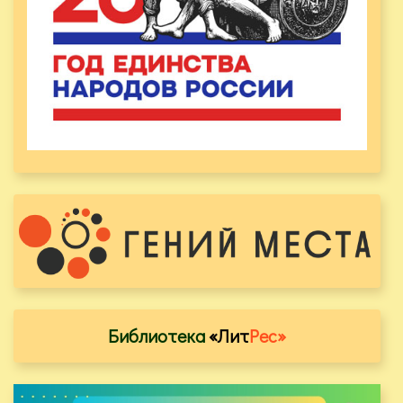
Библиотека
«Лит
Рес»