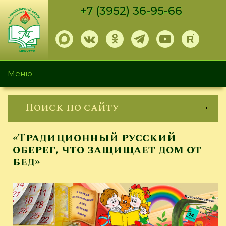
Перейти
+7 (3952) 36-95-66
к
основному
содержанию
Меню
Поиск по сайту
«Традиционный русский
оберег, что защищает дом от
бед»