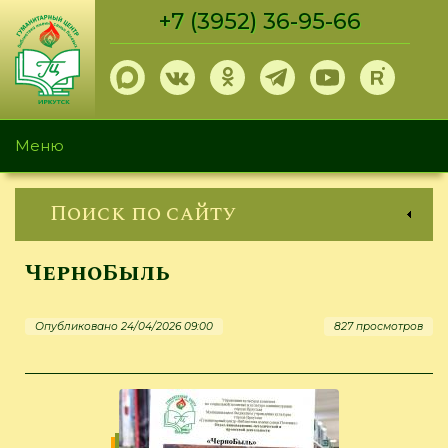
Перейти
+7 (3952) 36-95-66
к
основному
содержанию
Меню
Поиск по сайту
ЧерноБыль
Опубликовано 24/04/2026 09:00
827 просмотров