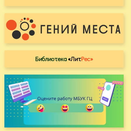
Библиотека
«Лит
Рес»