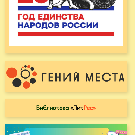
Библиотека
«Лит
Рес»