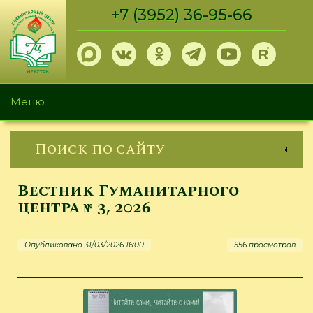
Перейти
+7 (3952) 36-95-66
к
основному
содержанию
Меню
Поиск по сайту
Вестник Гуманитарного
центра № 3, 2026
Опубликовано 31/03/2026 16:00
556 просмотров