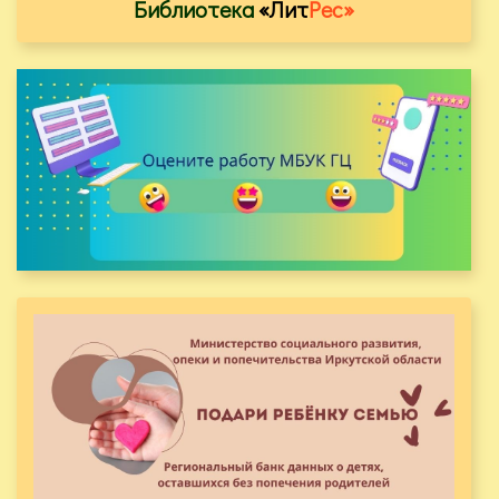
Библиотека
«Лит
Рес»