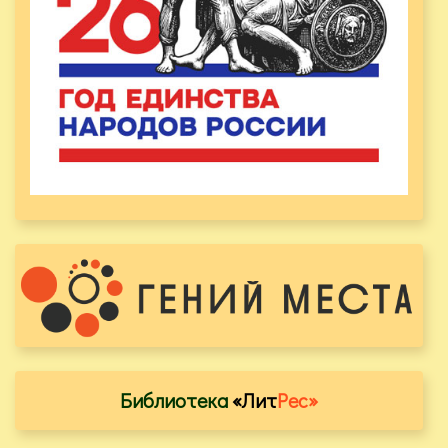
Библиотека
«Лит
Рес»