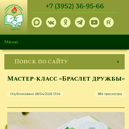
Перейти
+7 (3952) 36-95-66
к
основному
содержанию
Меню
Поиск по сайту
Мастер-класс «Браслет дружбы»
Опубликовано 28/04/2026 13:04
984 просмотра