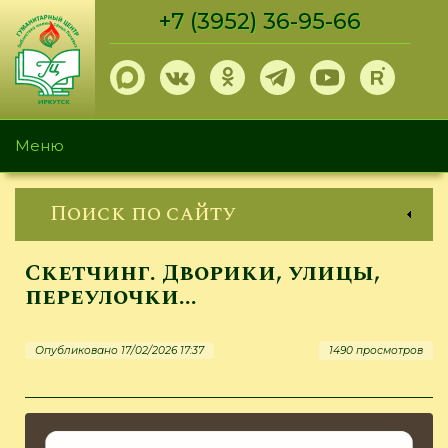
Перейти
+7 (3952) 36-95-66
к
основному
содержанию
Меню
Поиск по сайту
Скетчинг. Дворики, улицы,
переулочки...
Опубликовано 17/02/2026 17:37
1490 просмотров