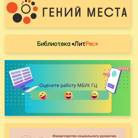
Библиотека
«Лит
Рес»