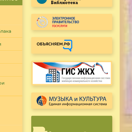
блака
и
ри