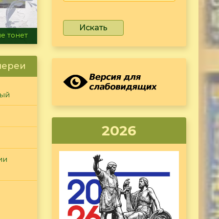
Искать
ammer
лереи
ный
2026
ии