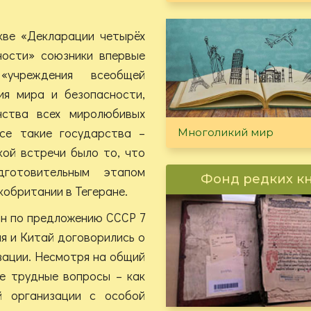
кве «Декларации четырёх
ности» союзники впервые
«учреждения всеобщей
я мира и безопасности,
нства всех миролюбивых
се такие государства –
Многоликий мир
кой встречи было то, что
готовительным этапом
Фонд редких к
обритании в Тегеране.
н по предложению СССР 7
я и Китай договорились о
изации. Несмотря на общий
ее трудные вопросы – как
й организации с особой