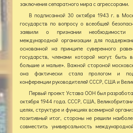
заключения сепаратного мира с агрессорами.
В подписанной 30 октября 1943 г. в Мос
государств по вопросу о всеобщей безопас
заявили о признании необходимости 
международной организации для поддержани
основанной на принципе суверенного раве
государств, членами которой могут быть в
большие и малые». Важной стороной московс
она фактически стала прологом и под
конференции руководителей СССР, США и Велик
Первый проект Устава ООН был разработа
октября 1944 года. СССР, США, Великобритани
целях, структуре и функциях всемирной орган
позитивный итог, стороны не решили наибол
совместить универсальность международно