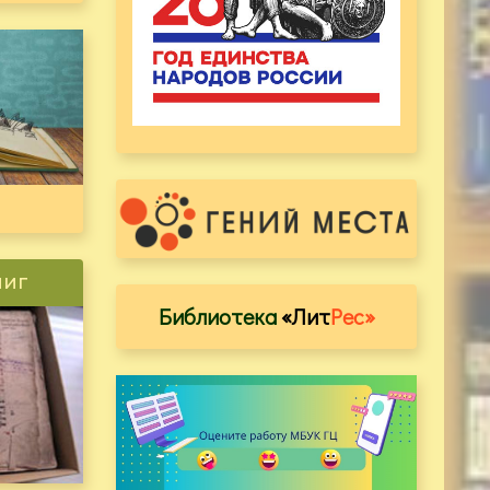
ниг
Библиотека
«Лит
Рес»