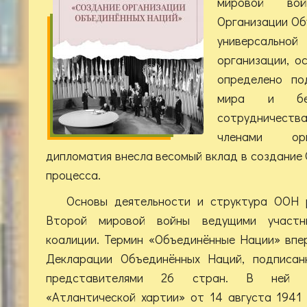
мировой во
Организации Об
универсаль
организации, о
определено по
мира и безо
сотрудничеств
членами орг
дипломатия внесла весомый вклад в создание 
процесса.
Основы деятельности и структура ООН 
Второй мировой войны ведущими участни
коалиции. Термин «Объединённые Нации» впе
Декларации Объединённых Наций, подписан
представителями 26 стран. В ней с
«Атлантической хартии» от 14 августа 1941