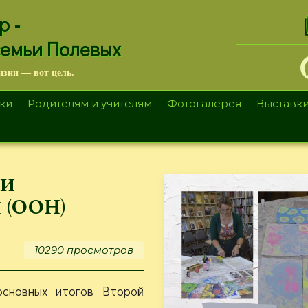
.
р -
семьи Полевых
изни — вот цель.
ки
Родителям и учителям
Фотогалерея
Выставк
ии
(ООН)
10290 просмотров
сновных итогов Второй