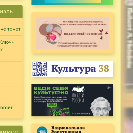
иалы
 не тонет
«Ключ»
ду
ammer
ржимое