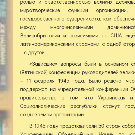
ролью и ответственностью великих держав,
миротворческие функции организации
государственного суверенитета, как обеспеч
между многочисленными доминионам
Великобритании и зависимыми от США ещё
латиноамериканскими странами, с одной сто
– с другой.
«Зависшие» вопросы были в основном с
(Ялтинской) конференции руководителей велик
– 11 февраля 1945 года. Было решено, чт
поддержат на учредительной конференции О
правительства о том, что Украинская и 
Социалистические республики станут госу
создаваемой организации.
В 1945 году представители 50 стран собр
Конференции Объединённых Наций по со