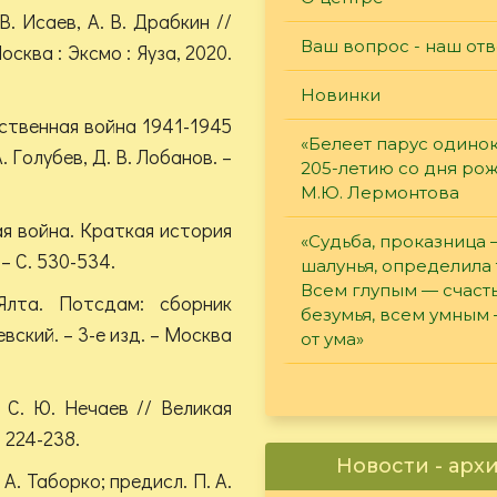
В. Исаев, А. В. Драбкин //
Ваш вопрос - наш отв
сква : Эксмо : Яуза, 2020.
Новинки
ственная война 1941-1945
«Белеет парус одинок
. Голубев, Д. В. Лобанов. –
205-летию со дня ро
М.Ю. Лермонтова
я война. Краткая история
«Судьба, проказница
 – С. 530-534.
шалунья, определила 
Всем глупым — счасть
Ялта. Потсдам: сборник
безумья, всем умным
евский. – 3-е изд. – Москва
от ума»
 С. Ю. Нечаев // Великая
 224-238.
Новости - арх
 А. Таборко; предисл. П. А.