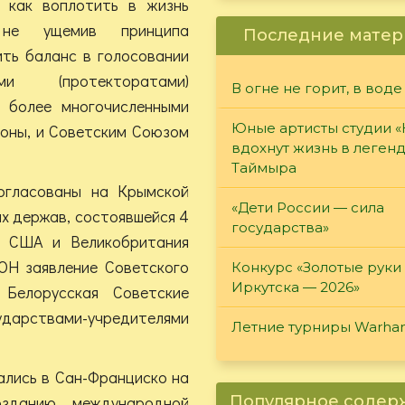
 как воплотить в жизнь
, не ущемив принципа
Последние матер
ить баланс в голосовании
и (протекторатами)
В огне не горит, в воде
 более многочисленными
Юные артисты студии 
роны, и Советским Союзом
вдохнут жизнь в леген
Таймыра
огласованы на Крымской
«Дети России — сила
их держав, состоявшейся 4
государства»
о США и Великобритания
ОН заявление Советского
Конкурс «Золотые руки
Иркутска — 2026»
Белорусская Советские
дарствами-учредителями
Летние турниры Warh
ались в Сан-Франциско на
зданию международной
Популярное соде