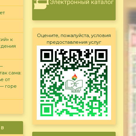
ет
Оцените, пожалуйста, условия
ий» к
предоставления услуг
ждения
 —
так сама:
е от
 — горе
ив