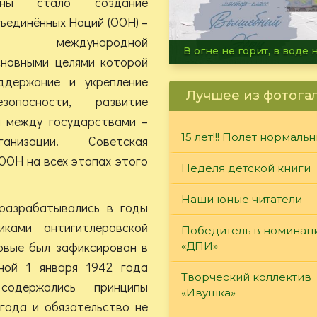
йны стало создание
ъединённых Наций (ООН) –
ной международной
Летние турниры Warh
сновными целями которой
ддержание и укрепление
Лучшее из фотога
пасности, развитие
а между государствами –
15 лет!!! Полет нормаль
анизации. Советская
ООН на всех этапах этого
Неделя детской книги
Наши юные читатели
разрабатывались в годы
ками антигитлеровской
Победитель в номинац
рвые был зафиксирован в
«ДПИ»
ной 1 января 1942 года
Творческий коллектив
одержались принципы
«Ивушка»
 года и обязательство не