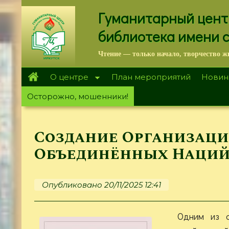
Перейти
Гуманитарный цент
к
основному
библиотека имени 
содержанию
Чтение — только начало, творчество ж
О центре
План мероприятий
Новин
Осторожно, мошенники!
Создание Организац
Объединённых Наций 
Опубликовано 20/11/2025 12:41
Одним из о