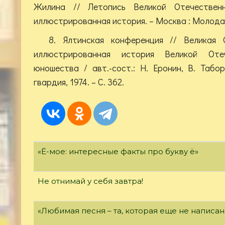
Жилина // Летопись Великой Отечественн
иллюстрированная история. – Москва : Молодая г
8. Ялтинская конференция // Великая 
иллюстрированная история Великой Оте
юношества / авт.-сост.: Н. Еронин, В. Таб
гвардия, 1974. – С. 362.
«Ё-мое: интересные факты про букву ё»
Не отнимай у себя завтра!
«Любимая песня – та, которая еще не написан