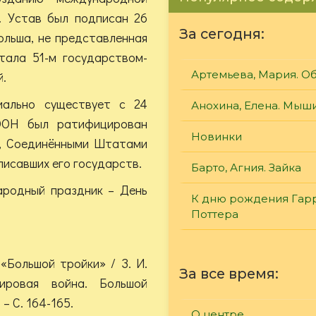
. Устав был подписан 26
За сегодня:
ольша, не представленная
тала 51-м государством-
Артемьева, Мария. О
.
иально существует с 24
Анохина, Елена. Мыш
ООН был ратифицирован
Новинки
м, Соединёнными Штатами
писавших его государств.
Барто, Агния. Зайка
ародный праздник – День
К дню рождения Гар
Поттера
 «Большой тройки» / З. И.
За все время:
ировая война. Большой
– С. 164-165.
О центре