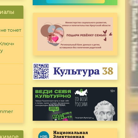
иалы
 не тонет
«Ключ»
ду
ammer
ржимое