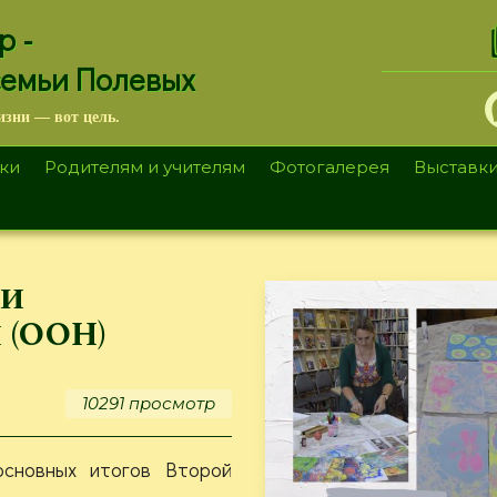
.
р -
семьи Полевых
изни — вот цель.
ки
Родителям и учителям
Фотогалерея
Выставк
ии
(ООН)
10291 просмотр
сновных итогов Второй