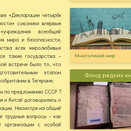
кве «Декларации четырёх
ности» союзники впервые
«учреждения всеобщей
я мира и безопасности,
нства всех миролюбивых
се такие государства –
Многоликий мир
кой встречи было то, что
готовительным этапом
Фонд редких к
обритании в Тегеране.
н по предложению СССР 7
я и Китай договорились о
изации. Несмотря на общий
ее трудные вопросы – как
й организации с особой