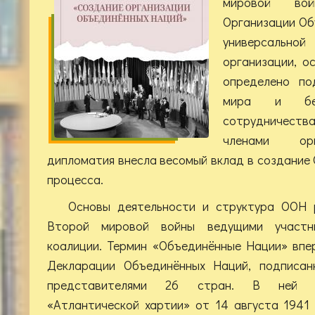
мировой во
Организации Об
универсаль
организации, о
определено по
мира и безо
сотрудничеств
членами орг
дипломатия внесла весомый вклад в создание 
процесса.
Основы деятельности и структура ООН 
Второй мировой войны ведущими участни
коалиции. Термин «Объединённые Нации» впе
Декларации Объединённых Наций, подписан
представителями 26 стран. В ней с
«Атлантической хартии» от 14 августа 1941