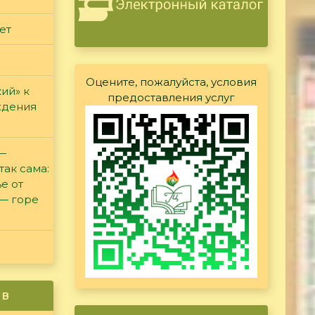
ет
Оцените, пожалуйста, условия
ий» к
предоставления услуг
ждения
 —
так сама:
е от
 — горе
ив