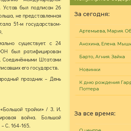
. Устав был подписан 26
За сегодня:
ольша, не представленная
тала 51-м государством-
Артемьева, Мария. О
.
иально существует с 24
Анохина, Елена. Мыш
ООН был ратифицирован
Барто, Агния. Зайка
м, Соединёнными Штатами
писавших его государств.
Новинки
ародный праздник – День
К дню рождения Гар
Поттера
 «Большой тройки» / З. И.
За все время:
ировая война. Большой
– С. 164-165.
О центре