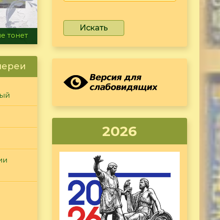
Искать
ammer
лереи
ный
2026
ии