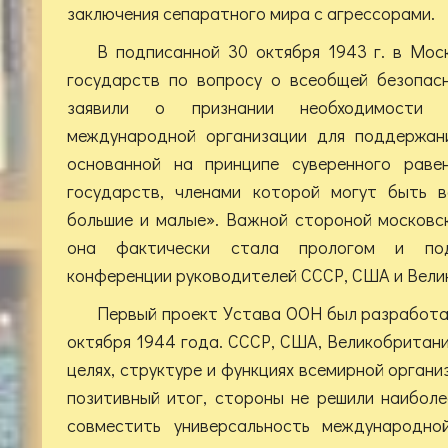
заключения сепаратного мира с агрессорами.
В подписанной 30 октября 1943 г. в Мос
государств по вопросу о всеобщей безопас
заявили о признании необходимости 
международной организации для поддержани
основанной на принципе суверенного раве
государств, членами которой могут быть в
большие и малые». Важной стороной московс
она фактически стала прологом и под
конференции руководителей СССР, США и Велик
Первый проект Устава ООН был разработа
октября 1944 года. СССР, США, Великобритани
целях, структуре и функциях всемирной орган
позитивный итог, стороны не решили наибол
совместить универсальность международно