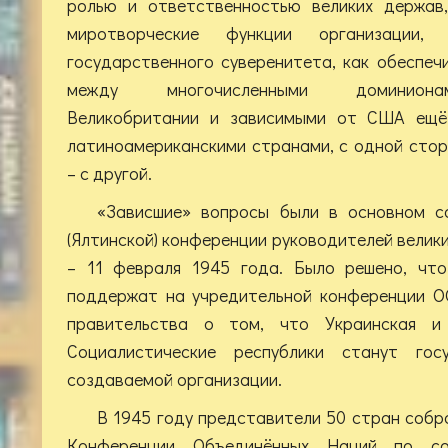
ролью и ответственностью великих держав,
миротворческие функции организации
государственного суверенитета, как обеспеч
между многочисленными доминионам
Великобритании и зависимыми от США ещё
латиноамериканскими странами, с одной сто
– с другой.
«Зависшие» вопросы были в основном с
(Ялтинской) конференции руководителей велик
– 11 февраля 1945 года. Было решено, чт
поддержат на учредительной конференции О
правительства о том, что Украинская и 
Социалистические республики станут госу
создаваемой организации.
В 1945 году представители 50 стран собр
Конференции Объединённых Наций по со