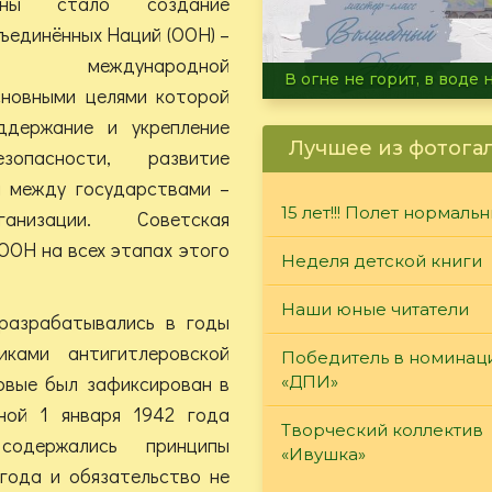
йны стало создание
ъединённых Наций (ООН) –
ной международной
Летние турниры Warh
сновными целями которой
ддержание и укрепление
Лучшее из фотога
пасности, развитие
а между государствами –
15 лет!!! Полет нормаль
анизации. Советская
ООН на всех этапах этого
Неделя детской книги
Наши юные читатели
разрабатывались в годы
ками антигитлеровской
Победитель в номинац
рвые был зафиксирован в
«ДПИ»
ной 1 января 1942 года
Творческий коллектив
одержались принципы
«Ивушка»
 года и обязательство не