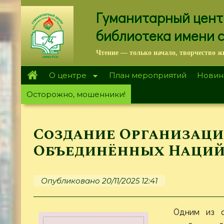
Перейти
Гуманитарный цент
к
основному
библиотека имени 
содержанию
Чтение — только начало, творчество ж
О центре
План мероприятий
Новин
Осторожно, мошенники!
Создание Организац
Объединённых Наций 
Опубликовано 20/11/2025 12:41
Одним из о