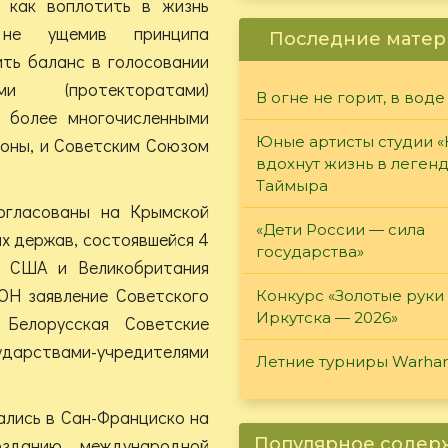
 как воплотить в жизнь
, не ущемив принципа
Последние матер
ить баланс в голосовании
и (протекторатами)
В огне не горит, в воде
 более многочисленными
Юные артисты студии 
роны, и Советским Союзом
вдохнут жизнь в леген
Таймыра
огласованы на Крымской
«Дети России — сила
их держав, состоявшейся 4
государства»
о США и Великобритания
ОН заявление Советского
Конкурс «Золотые руки
Иркутска — 2026»
Белорусская Советские
дарствами-учредителями
Летние турниры Warh
ались в Сан-Франциско на
зданию международной
Популярное соде