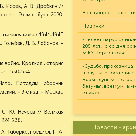
В. Исаев, А. В. Драбкин //
Ваш вопрос - наш отв
сква : Эксмо : Яуза, 2020.
Новинки
ственная война 1941-1945
«Белеет парус одинок
. Голубев, Д. В. Лобанов. –
205-летию со дня ро
М.Ю. Лермонтова
я война. Краткая история
«Судьба, проказница
 – С. 530-534.
шалунья, определила 
Всем глупым — счасть
Ялта. Потсдам: сборник
безумья, всем умным
евский. – 3-е изд. – Москва
от ума»
 С. Ю. Нечаев // Великая
 224-238.
Новости - арх
 А. Таборко; предисл. П. А.