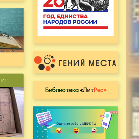
ниг
Библиотека
«Лит
Рес»