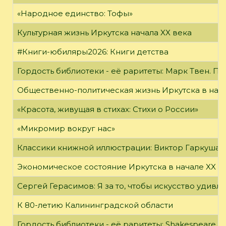
«Народное единство: Тофы»
Культурная жизнь Иркутска начала XX века
#Книги-юбиляры2026: Книги детства
Гордость библиотеки - её раритеты: Марк Твен. 
Общественно-политическая жизнь Иркутска в нача
«Красота, живущая в стихах: Стихи о России»
«Микромир вокруг нас»
Классики книжной иллюстрации: Виктор Гаркуша
Экономическое состояние Иркутска в начале XX в
Сергей Герасимов: Я за то, чтобы искусство удивл
К 80-летию Калининградской области
Гордость библиотеки - её раритеты: Shakespeare, Wi