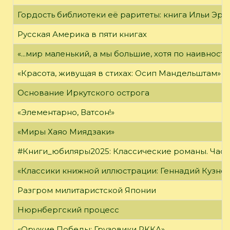
Гордость библиотеки её раритеты: книга Ильи Эрен
Русская Америка в пяти книгах
«...мир маленький, а мы большие, хотя по наивност
«Красота, живущая в стихах: Осип Мандельштам»
Основание Иркутского острога
«Элементарно, Ватсон!»
«Миры Хаяо Миядзаки»
#Книги_юбиляры2025: Классические романы. Часть
«Классики книжной иллюстрации: Геннадий Кузне
Разгром милитаристской Японии
Нюрнбергский процесс
«Оружие Победы: Грузовики РККА»