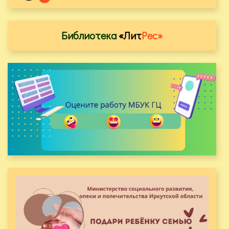
Библиотека
«Лит
Рес»