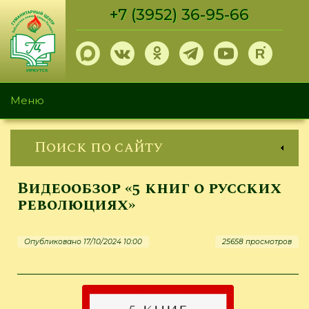
Перейти
+7 (3952) 36-95-66
к
основному
содержанию
Меню
Поиск по сайту
Видеообзор «5 книг о русских
революциях»
Опубликовано 17/10/2024 10:00
25658 просмотров