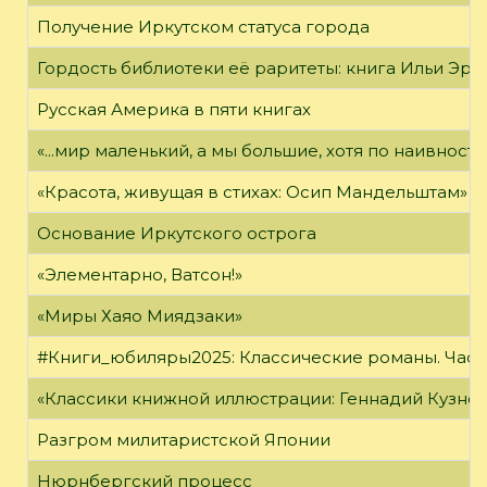
Получение Иркутском статуса города
Гордость библиотеки её раритеты: книга Ильи Эрен
Русская Америка в пяти книгах
«...мир маленький, а мы большие, хотя по наивност
«Красота, живущая в стихах: Осип Мандельштам»
Основание Иркутского острога
«Элементарно, Ватсон!»
«Миры Хаяо Миядзаки»
#Книги_юбиляры2025: Классические романы. Часть
«Классики книжной иллюстрации: Геннадий Кузне
Разгром милитаристской Японии
Нюрнбергский процесс