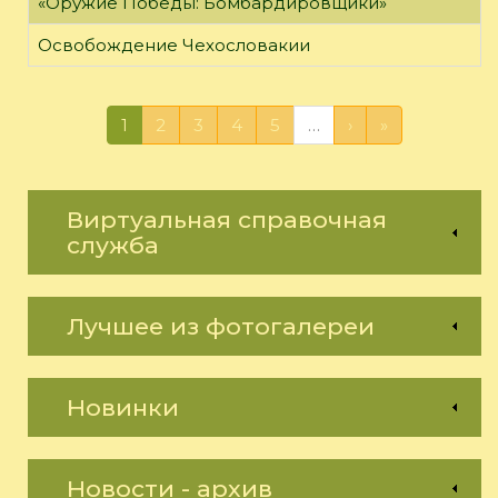
«Оружие Победы: Бомбардировщики»
Освобождение Чехословакии
1
2
3
4
5
…
›
»
Виртуальная справочная
служба
Лучшее из фотогалереи
Новинки
Новости - архив