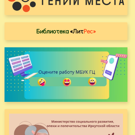
Библиотека
«Лит
Рес»