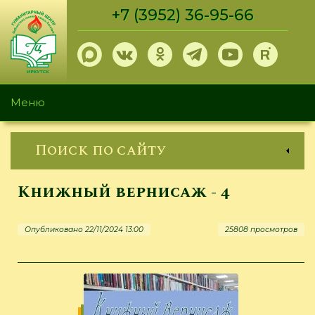
Перейти
+7 (3952) 36-95-66
к
основному
содержанию
Меню
Поиск по сайту
Книжный вернисаж - 4
Опубликовано 22/11/2024 13:00
25808 просмотров