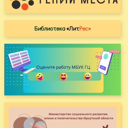
Библиотека
«Лит
Рес»