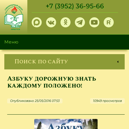
Перейти
+7 (3952) 36-95-66
к
основному
содержанию
Меню
Поиск по сайту
Азбуку дорожную знать
каждому положено!
Опубликовано 25/05/2016 07:53
10949 просмотров