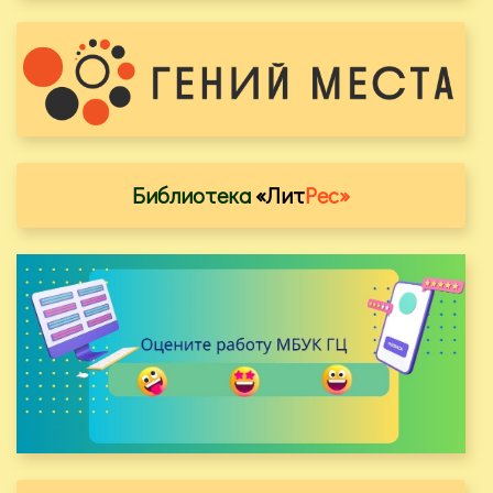
Библиотека
«Лит
Рес»