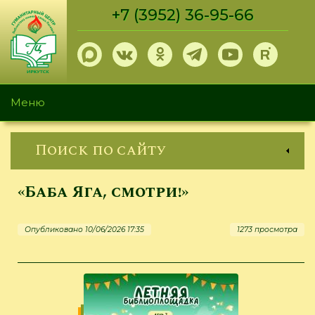
Перейти
+7 (3952) 36-95-66
к
основному
содержанию
Меню
Поиск по сайту
«Баба Яга, смотри!»
Опубликовано 10/06/2026 17:35
1273 просмотра