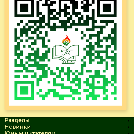
Разделы
Новинки
Юным читателям