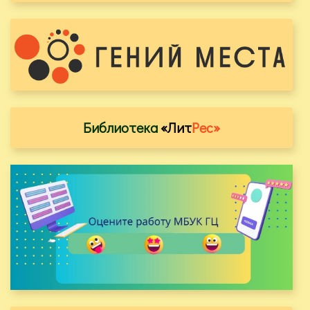
Библиотека
«Лит
Рес»