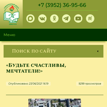
Перейти
+7 (3952) 36-95-66
к
основному
содержанию
Меню
Поиск по сайту
«Будьте счастливы,
мечтатели!»
Опубликовано 23/06/2021 16:19
9299 просмотров