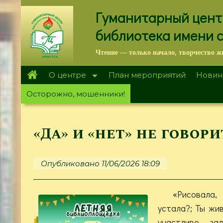
Перейти
Гуманитарный цент
к
основному
библиотека имени 
содержанию
Чтение — только начало, творчество ж
О центре
План мероприятий
Новин
Осторожно, мошенники!
«Да» и «нет» не говори
Опубликовано 11/06/2026 18:09
«Рисовала, 
устала?; Ты жив
участливо за