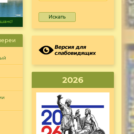
Искать
не тонет
лереи
ный
2026
ии