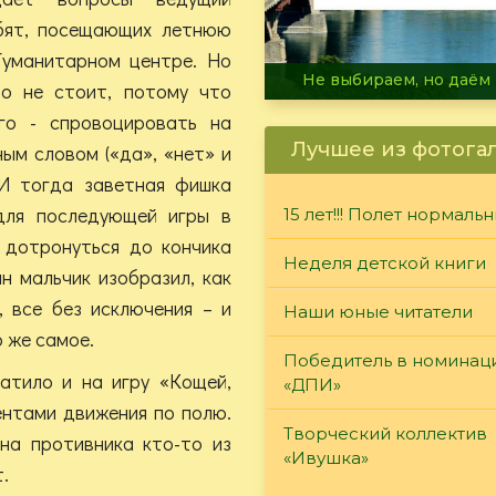
бят, посещающих летнюю
Гуманитарном центре. Но
В огне не горит, в воде 
во не стоит, потому что
го - спровоцировать на
Лучшее из фотога
ым словом («да», «нет» и
 И тогда заветная фишка
для последующей игры в
15 лет!!! Полет нормаль
 дотронуться до кончика
Неделя детской книги
ин мальчик изобразил, как
, все без исключения – и
Наши юные читатели
о же самое.
Победитель в номинац
атило и на игру «Кощей,
«ДПИ»
ментами движения по полю.
Творческий коллектив
 на противника кто-то из
«Ивушка»
.