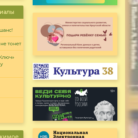
иалы
шанс!
 не тонет
«Ключ»
ду
ржимое