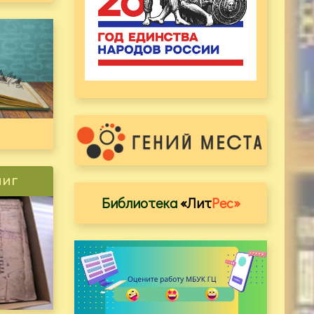
ниг
Библиотека
«Лит
Рес»