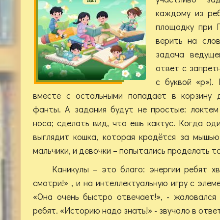
каждому из ре
площадку при 
верить на сло
задача ведуще
ответ с запретн
с буквой «р»).
вместе с остальными попадает в корзину 
фанты. А задания будут не простые: локтем
носа; сделать вид, что ешь кактус. Когда од
выглядит кошка, которая крадётся за мышью
мальчики, и девочки – попытались проделать т
Каникулы – это благо: энергии ребят хв
смотри!» , и на интеллектуальную игру с эле
«Она очень быстро отвечает!», - жаловался
ребят. «Историю надо знать!» - звучало в ответ