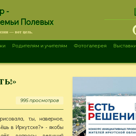
.
р -
семьи Полевых
изни — вот цель.
ки
Родителям и учителям
Фотогалерея
Выставк
ть!»
995 просмотров
рисовала, ты, наверное,
ёшь в Иркутске?» - якобы
даёт вопросы ведущий