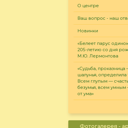
О центре
Ваш вопрос - наш отв
Новинки
«Белеет парус одинок
205-летию со дня ро
М.Ю. Лермонтова
«Судьба, проказница
шалунья, определила 
Всем глупым — счасть
безумья, всем умным
от ума»
Фотогалерея - а