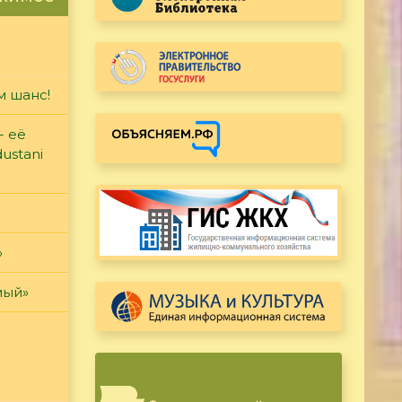
м шанс!
- её
ustani
»
мый»