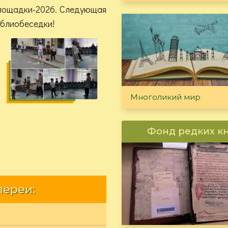
площадки-2026. Следующая
библиобеседки!
Многоликий мир
Фонд редких к
лереи: