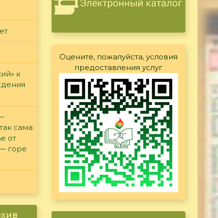
ет
Оцените, пожалуйста, условия
предоставления услуг
ий» к
ждения
 —
так сама:
е от
 — горе
рхив