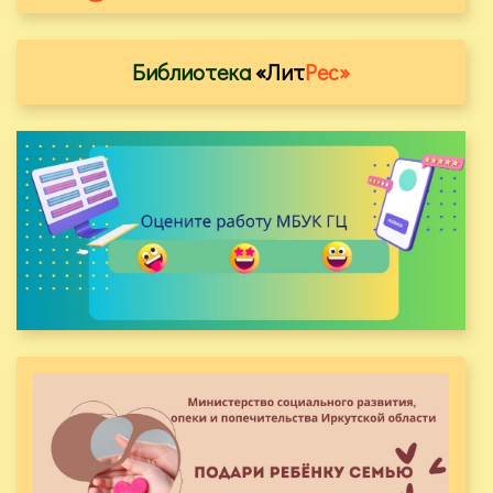
Библиотека
«Лит
Рес»