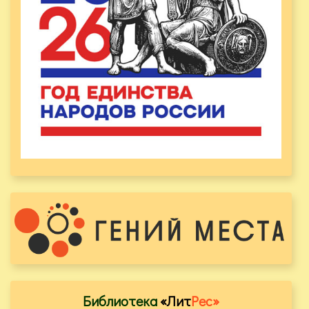
Библиотека
«Лит
Рес»