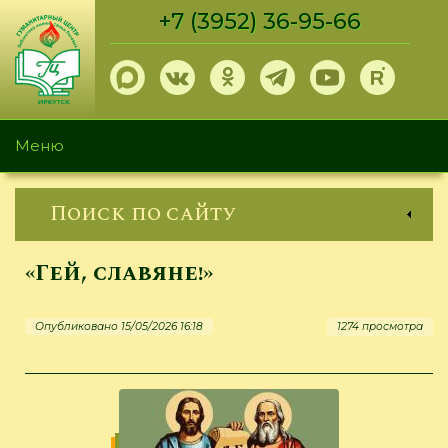
Перейти
+7 (3952) 36-95-66
к
основному
содержанию
Меню
Поиск по сайту
«Гей, славяне!»
Опубликовано 15/05/2026 16:18
1274 просмотра