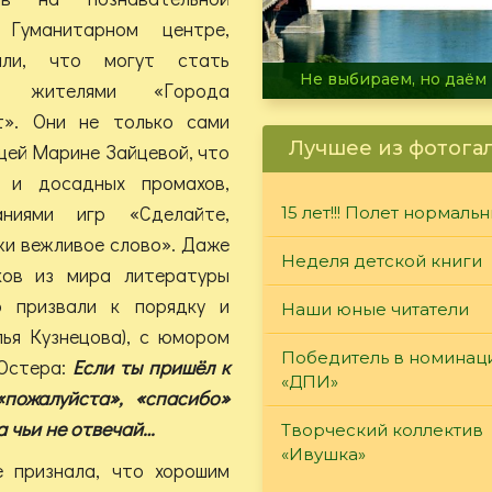
Гуманитарном центре,
али, что могут стать
В огне не горит, в воде 
ми жителями «Города
т». Они не только сами
Лучшее из фотога
щей Марине Зайцевой, что
 и досадных промахов,
ниями игр «Сделайте,
15 лет!!! Полет нормаль
жи вежливое слово». Даже
Неделя детской книги
ков из мира литературы
 призвали к порядку и
Наши юные читатели
лья Кузнецова), с юмором
Победитель в номинац
 Остера:
Если ты пришёл к
«ДПИ»
пожалуйста», «спасибо»
а чьи не отвечай…
Творческий коллектив
«Ивушка»
е признала, что хорошим