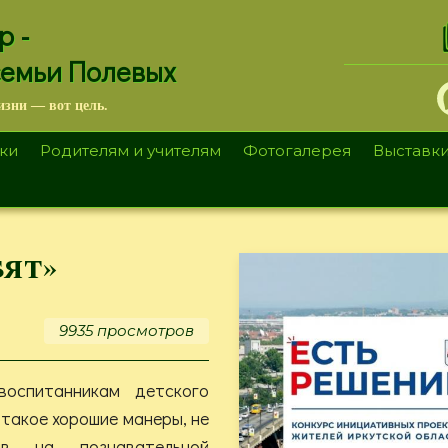
.
р -
семьи Полевых
изни — вот цель.
ки
Родителям и учителям
Фотогалерея
Выставк
ят»
9935 просмотров
воспитанникам детского
 такое хорошие манеры, не
ав на познавательной