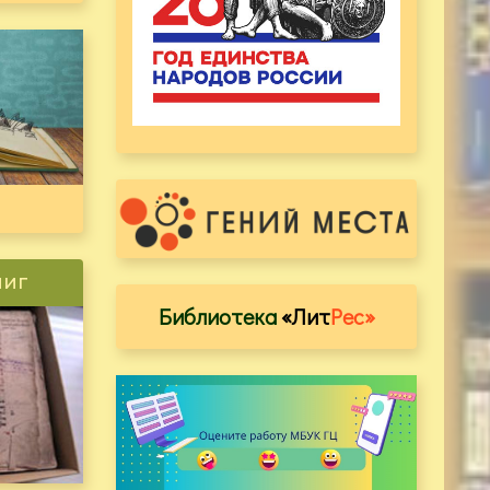
ниг
Библиотека
«Лит
Рес»