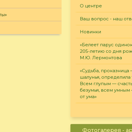
О центре
ты»
Ваш вопрос - наш отв
Новинки
«Белеет парус одинок
205-летию со дня ро
М.Ю. Лермонтова
«Судьба, проказница
шалунья, определила 
Всем глупым — счасть
безумья, всем умным
от ума»
Фотогалерея - а