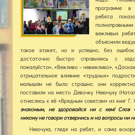
программе в 
ребята показ
полноправны
вежливых ребя
объяснили веду
такое этикет, но и успешно, без ошибок
достаточно быстро справились с зада
пожалуйста», «Вежливо – невежливо», «Доска
отрицательное влияние «трудных» подрост
малышам не было страшно: они корректно
поставили на место Девочку Нехочуху (Ната
отнеслись к её «Вредным советам» из книг Г.
знакомым,
не здоровайся ни с кем! Слов «
никому не говори
отвернись и на вопросы ни н
Нехочуха, глядя на ребят, и сама вскор