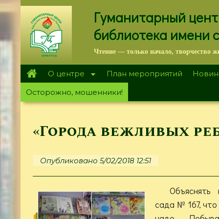
Перейти
Гуманитарный цент
к
основному
библиотека имени 
содержанию
Чтение — только начало, творчество ж
О центре
План мероприятий
Новин
Осторожно, мошенники!
«Города вежливых реб
Опубликовано 5/02/2018 12:51
Объяснять 
сада № 167, что
надо. Побыв