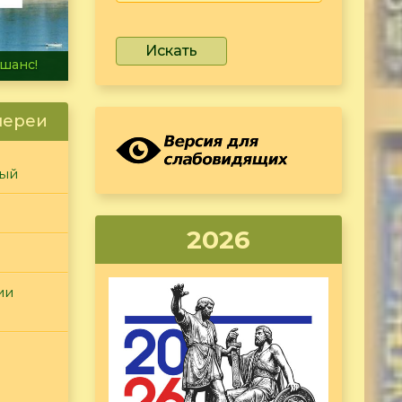
Искать
не тонет
лереи
ный
2026
ии