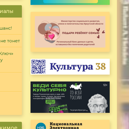
иалы
шанс!
 не тонет
«Ключ»
ду
ржимое