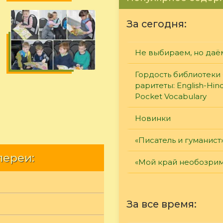
За сегодня:
Не выбираем, но даё
Гордость библиотеки 
раритеты: English-Hind
Pocket Vocabulary
Новинки
«Писатель и гуманист
лереи:
«Мой край необозри
За все время: