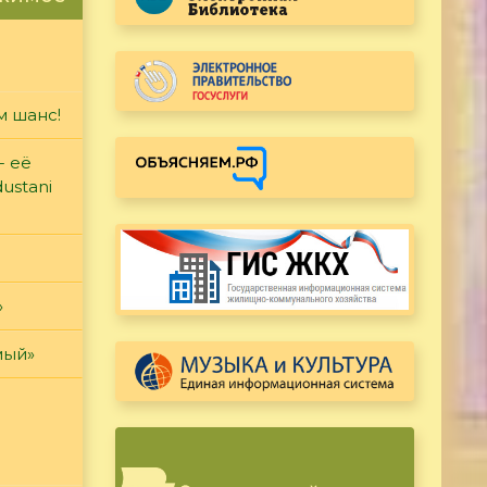
м шанс!
- её
ustani
»
мый»