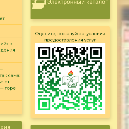
ет
Оцените, пожалуйста, условия
предоставления услуг
ий» к
ждения
 —
так сама:
е от
 — горе
рхив