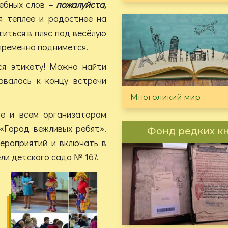
шебных слов
–
пожалуйста,
 теплее и радостнее на
ститься в пляс под весёлую
пременно поднимется.
ся этикету! Можно найти
довалась к концу встречи
Многоликий мир
е и всем организаторам
 «Город вежливых ребят».
Фонд редких к
мероприятий и включать в
ели детского сада № 167.