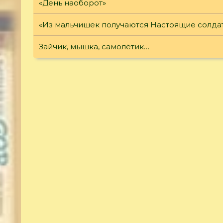
«День наоборот»
«Из мальчишек получаются Настоящие солда
Зайчик, мышка, самолётик…