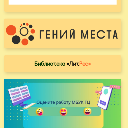
Библиотека
«Лит
Рес»