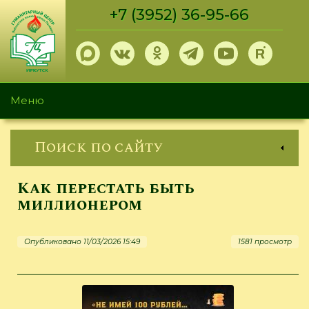
Перейти
+7 (3952) 36-95-66
к
основному
содержанию
Меню
Поиск по сайту
Как перестать быть
миллионером
Опубликовано 11/03/2026 15:49
1581 просмотр