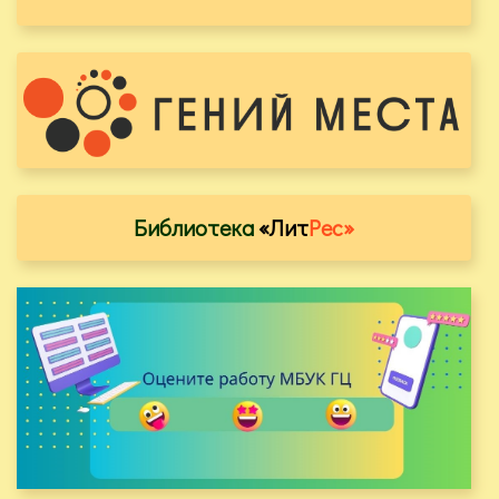
Библиотека
«Лит
Рес»