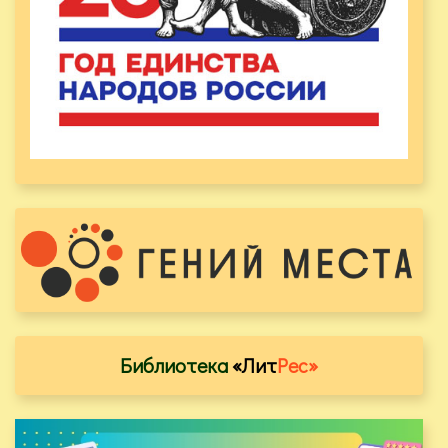
Библиотека
«Лит
Рес»