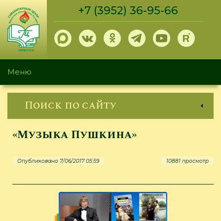
Перейти
+7 (3952) 36-95-66
к
основному
содержанию
Меню
Поиск по сайту
«Музыка Пушкина»
Опубликовано 7/06/2017 05:59
10881 просмотр