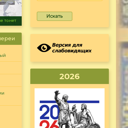
Искать
ammer
лереи
ный
2026
ии