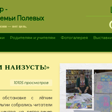
.
р -
семьи Полевых
изни — вот цель.
ки
Родителям и учителям
Фотогалерея
Выставк
 наизусть!»
10105 просмотров
обстановке с лёгким
льгии собрались читатели
 центра на ретро-вечер