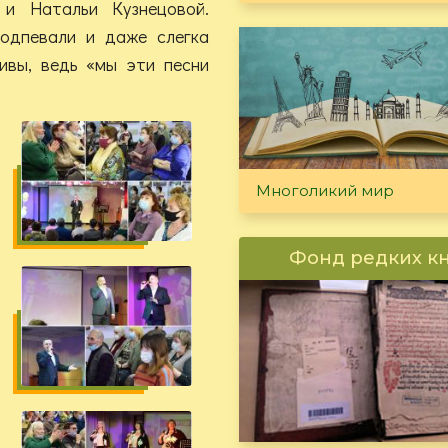
и Натальи Кузнецовой.
подпевали и даже слегка
вы, ведь «мы эти песни
Многоликий мир
Фонд редких к