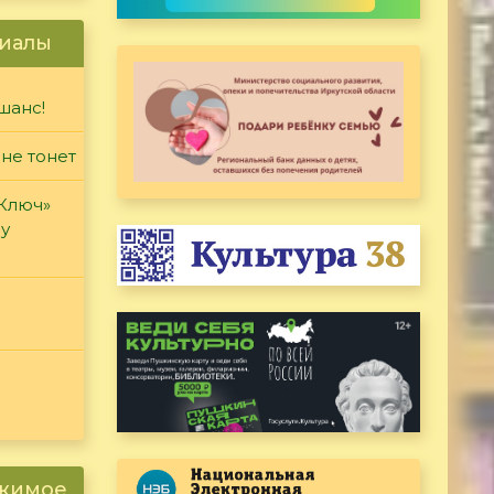
иалы
шанс!
 не тонет
«Ключ»
ду
ржимое