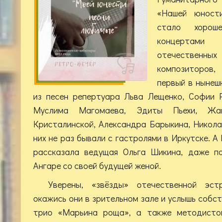
«Нашей юност
стало хорош
концертами
отечествен
композиторов
первый в нынеш
из песен репертуара Льва Лещенко, Софии 
Муслима Магомаева, Эдиты Пьехи, Жа
Кристалинской, Александра Барыкина, Никола
них не раз бывали с гастролями в Иркутске. А
рассказала ведущая Ольга Шикина, даже по
Ангаре со своей будущей женой.
Уверены, «звёзды» отечественной эст
окажись они в зрительном зале и услышь собс
трио «Марьина роща», а также методисто