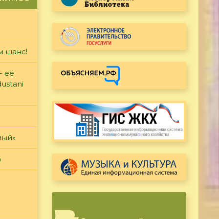
м шанс!
- её
ustani
мый»
»