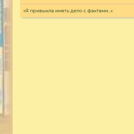
«Я привыкла иметь дело с фактами...»