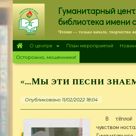
Перейти
Гуманитарный цент
к
основному
библиотека имени 
содержанию
Чтение — только начало, творчество ж
О центре
План мероприятий
Новин
Осторожно, мошенники!
«…Мы эти песни знаем
Опубликовано 11/02/2022 18:04
В тёплой 
чувством носта
Гуманитарного