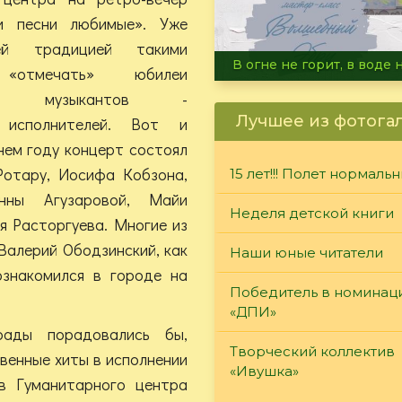
и песни любимые». Уже
ей традицией такими
Летние турниры Warh
 «отмечать» юбилеи
ных музыкантов -
Лучшее из фотога
, исполнителей. Вот и
нем году концерт состоял
Ротару, Иосифа Кобзона,
15 лет!!! Полет нормаль
нны Агузаровой, Майи
Неделя детской книги
я Расторгуева. Многие из
 Валерий Ободзинский, как
Наши юные читатели
знакомился в городе на
Победитель в номинац
«ДПИ»
рады порадовались бы,
Творческий коллектив
твенные хиты в исполнении
«Ивушка»
в Гуманитарного центра