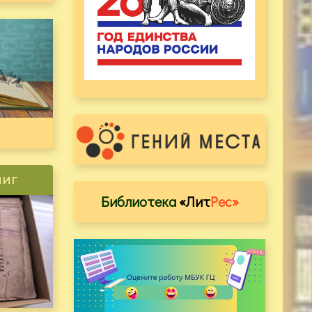
ниг
Библиотека
«Лит
Рес»