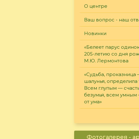
О центре
Ваш вопрос - наш отв
Новинки
«Белеет парус одинок
205-летию со дня ро
М.Ю. Лермонтова
«Судьба, проказница
шалунья, определила 
Всем глупым — счасть
безумья, всем умным
от ума»
Фотогалерея - а