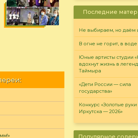
Последние матер
Не выбираем, но даём 
В огне не горит, в воде
Юные артисты студии 
вдохнут жизнь в леген
Таймыра
лереи:
«Дети России — сила
государства»
Конкурс «Золотые руки
Иркутска — 2026»
мм!»
Популярное соде