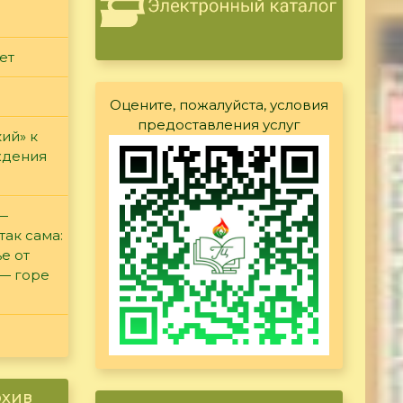
ет
Оцените, пожалуйста, условия
предоставления услуг
ий» к
ждения
 —
так сама:
е от
 — горе
рхив