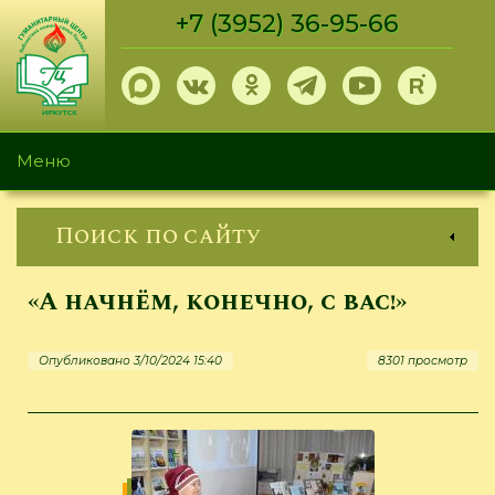
Перейти
+7 (3952) 36-95-66
к
основному
содержанию
Меню
Поиск по сайту
«А начнём, конечно, с вас!»
Опубликовано 3/10/2024 15:40
8301 просмотр