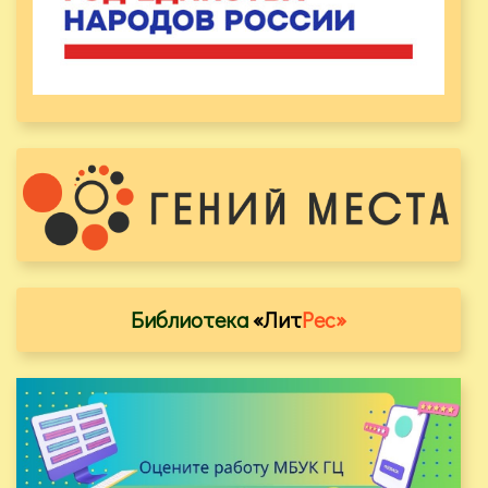
Библиотека
«Лит
Рес»