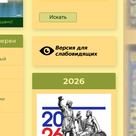
Искать
не тонет
лереи
ный
2026
ии