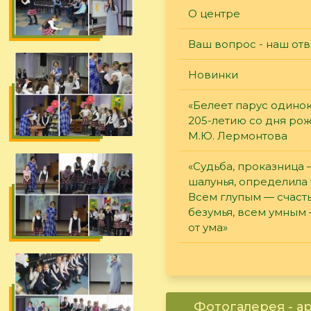
О центре
Ваш вопрос - наш отв
Новинки
«Белеет парус одинок
205-летию со дня ро
М.Ю. Лермонтова
«Судьба, проказница
шалунья, определила 
Всем глупым — счасть
безумья, всем умным
от ума»
Фотогалерея - а