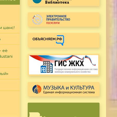
м шанс!
»
- её
ustani
мый»