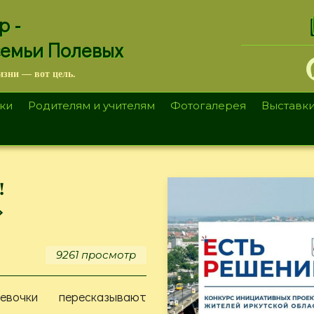
.
р -
семьи Полевых
изни — вот цель.
ки
Родителям и учителям
Фотогалерея
Выставк
!
»
9261 просмотр
вочки пересказывают