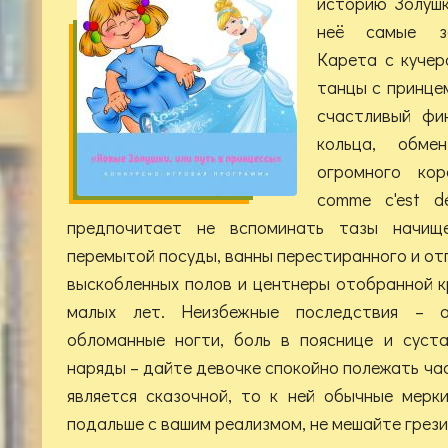
историю Золушк
неё самые за
Карета с кучер
танцы с принцем
счастливый фи
кольца, обм
огромного кор
comme c'est dé
предпочитает не вспоминать тазы начищ
перемытой посуды, ванны перестиранного и от
выскобленных полов и центнеры отобранной к
малых лет. Неизбежные последствия – а
обломанные ногти, боль в пояснице и суст
наряды – дайте девочке спокойно полежать час
является сказочной, то к ней обычные мерк
подальше с вашим реализмом, не мешайте грези