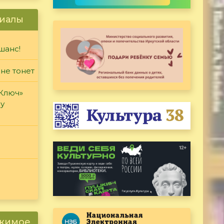
иалы
шанс!
 не тонет
«Ключ»
ду
ржимое