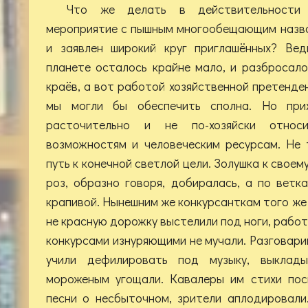
Что же делать в действительности 
мероприятие с пышным многообещающим назва
и заявлен широкий круг приглашённых? Вед
планете осталось крайне мало, и разбросал
краёв, а вот работой хозяйственной претенде
мы могли бы обеспечить сполна. Но прих
расточительно и не по-хозяйски отно
возможностям и человеческим ресурсам. Не 
путь к конечной светлой цели. Золушка к своем
роз, образно говоря, добиралась, а по вет
крапивой. Нынешним же конкурсанткам того же
не красную дорожку выстелили под ноги, рабо
конкурсами изнуряющими не мучали. Разговари
учили дефилировать под музыку, выклады
мороженым угощали. Кавалеры им стихи пос
песни о несбыточном, зрители аплодировали