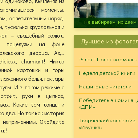
и одинаково, вычленяя из
помнившиеся моменты.
ом, ослепительный наряд,
В огне не горит, в воде 
, туфелька хрустальная и
нал – свадебный салют,
Лучшее из фотога
ен поцелуями на фоне
олевского дворца. Ах,…
15 лет!!! Полет нормаль
licieux, charmant! Никто
енной картошки и горы
Неделя детской книги
глаженного белья, гектары
рупы. И в таком режиме с
Наши юные читатели
ртрит, руки в цыпках,
Победитель в номинац
авах. Какие там танцы и
«ДПИ»
а два. Но так как история
Творческий коллектив
и неприменимы. Отойдите
«Ивушка»
ть!