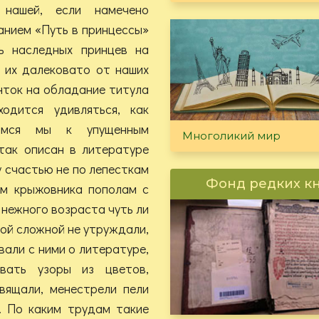
нашей, если намечено
нием «Путь в принцессы»
ь наследных принцев на
о их далековато от наших
нток на обладание титула
одится удивляться, как
симся мы к упущенным
Многоликий мир
так описан в литературе
у счастью не по лепесткам
Фонд редких к
кам крыжовника пополам с
 нежного возраста чуть ли
той сложной не утруждали,
вали с ними о литературе,
вать узоры из цветов,
вящали, менестрели пели
. По каким трудам такие