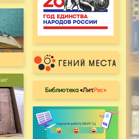
ниг
Библиотека
«Лит
Рес»