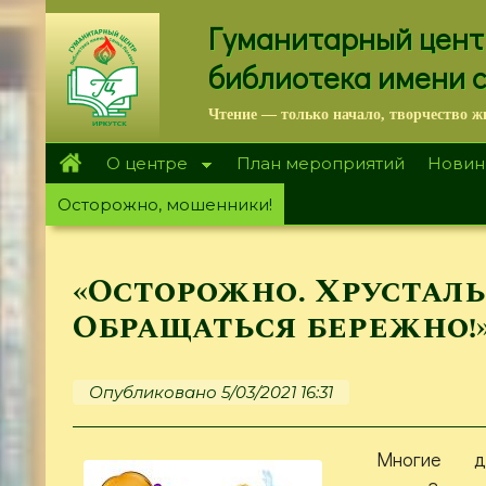
Перейти
Гуманитарный цент
к
основному
библиотека имени 
содержанию
Чтение — только начало, творчество ж
О центре
План мероприятий
Новин
Осторожно, мошенники!
«Осторожно. Хрусталь
Обращаться бережно!
Опубликовано 5/03/2021 16:31
Многие де