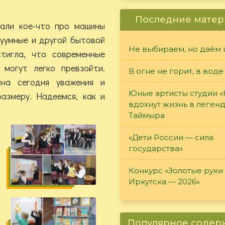
Последние матер
зали кое-что про машины
куумные и другой бытовой
Не выбираем, но даём 
стигла, что современные
 могут легко превзойти.
В огне не горит, в воде
йна сегодня уважения и
Юные артисты студии 
азмеру. Надеемся, как и
вдохнут жизнь в леген
Таймыра
«Дети России — сила
государства»
Конкурс «Золотые руки
Иркутска — 2026»
Популярное соде