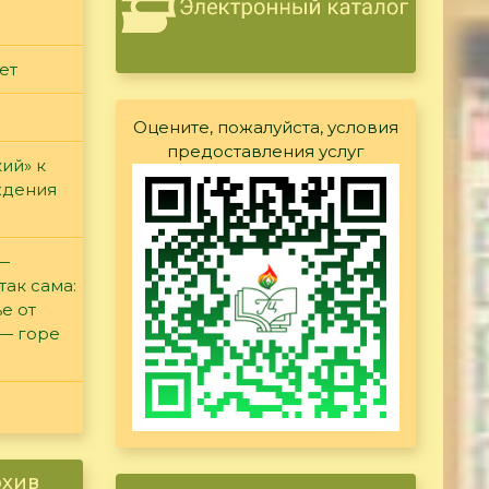
ет
Оцените, пожалуйста, условия
предоставления услуг
ий» к
ждения
 —
так сама:
е от
 — горе
рхив