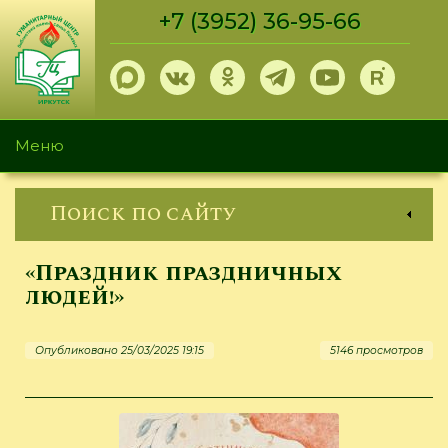
Перейти
+7 (3952) 36-95-66
к
основному
содержанию
Меню
Поиск по сайту
«Праздник праздничных
людей!»
Опубликовано 25/03/2025 19:15
5146 просмотров