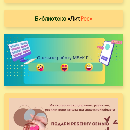
Библиотека
«Лит
Рес»