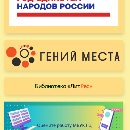
Библиотека
«Лит
Рес»