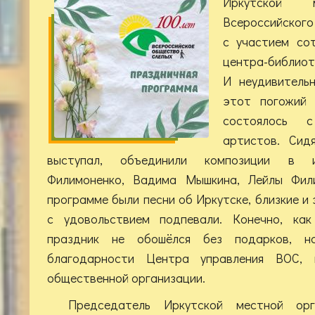
Иркутской м
Всероссийского
с участием со
центра-библиот
И неудивитель
этот погожий 
состоялось 
артистов. Сид
выступал, объединили композиции в и
Филимоненко, Вадима Мышкина, Лейлы Фил
программе были песни об Иркутске, близкие и
с удовольствием подпевали. Конечно, ка
праздник не обошёлся без подарков, н
благодарности Центра управления ВОС,
общественной организации.
Председатель Иркутской местной ор