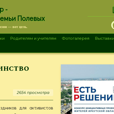
.
р -
семьи Полевых
изни — вот цель.
ки
Родителям и учителям
Фотогалерея
Выставк
динство
2654 просмотра
здников для активистов