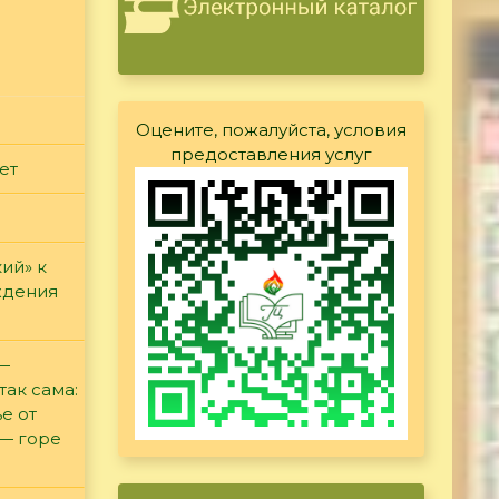
Оцените, пожалуйста, условия
предоставления услуг
ет
ий» к
ждения
 —
так сама:
е от
 — горе