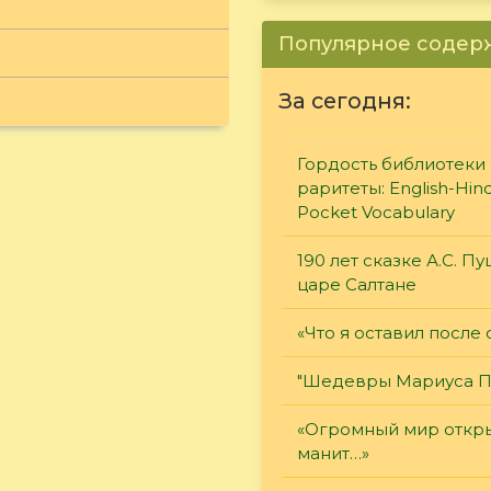
Популярное соде
За сегодня:
Гордость библиотеки 
раритеты: English-Hind
Pocket Vocabulary
190 лет сказке А.С. П
царе Салтане
«Что я оставил после 
"Шедевры Мариуса П
«Огромный мир откры
манит…»