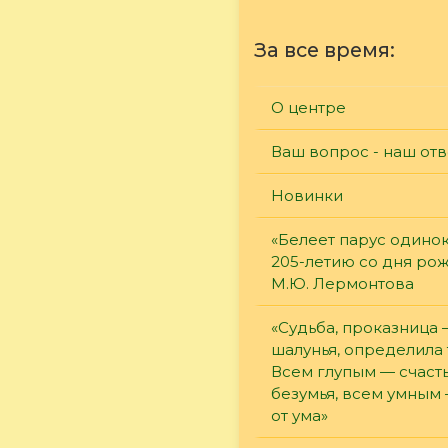
За все время:
О центре
Ваш вопрос - наш отв
Новинки
«Белеет парус одинок
205-летию со дня ро
М.Ю. Лермонтова
«Судьба, проказница
шалунья, определила 
Всем глупым — счасть
безумья, всем умным
от ума»