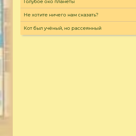
Голубое око планеты
Не хотите ничего нам сказать?
Кот был учёный, но рассеянный