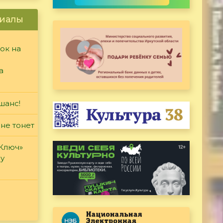
иалы
ок на
а
шанс!
 не тонет
«Ключ»
ду