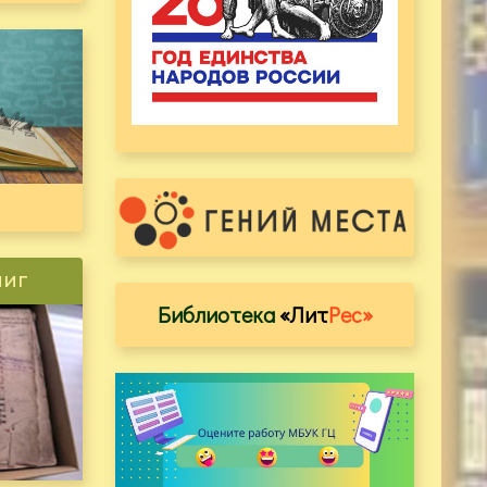
ниг
Библиотека
«Лит
Рес»