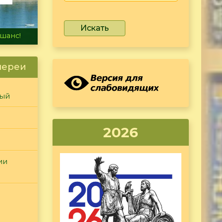
Искать
не тонет
лереи
ный
2026
ии