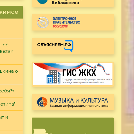
ржимое
- её
ustani
ушкина о
себя?»
етипа"
т и