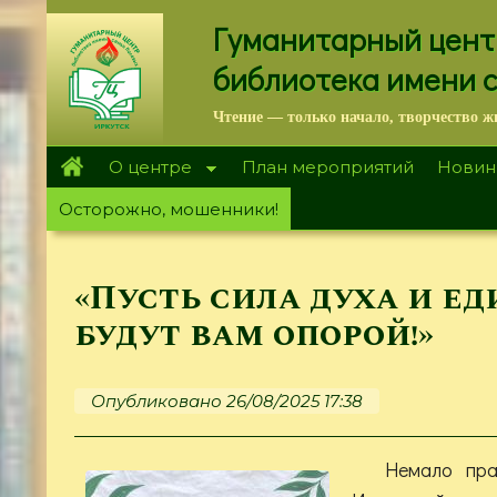
Перейти
Гуманитарный цент
к
основному
библиотека имени 
содержанию
Чтение — только начало, творчество ж
О центре
План мероприятий
Новин
Осторожно, мошенники!
«Пусть сила духа и е
будут вам опорой!»
Опубликовано 26/08/2025 17:38
Немало пра