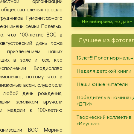
естной организации
 общества слепых прошло
трудников Гуманитарного
В огне не горит, в воде 
еки имени семьи Полевых.
но, что 100-летие ВОС в
Лучшее из фотога
августовский день тоже
с привлечением наших
15 лет!!! Полет нормаль
ящих в зале и тех, кто
сполнении Владислава
Неделя детской книги
имоненко, потому что в
 знакомые всем, слушатели
Наши юные читатели
к любой день рождения,
Победитель в номинац
ашим землякам вручали
«ДПИ»
 и медали к 100-летию
Творческий коллектив
«Ивушка»
ганизации ВОС Марина