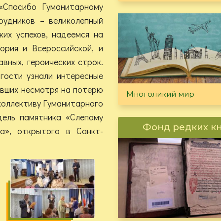
«Спасибо Гуманитарному
рудников – великолепный
ких успехов, надеемся на
ория и Всероссийской, и
вных, героических строк.
гости узнали интересные
ивших несмотря на потерю
Многоликий мир
 коллективу Гуманитарного
ель памятника «Слепому
Фонд редких к
а», открытого в Санкт-