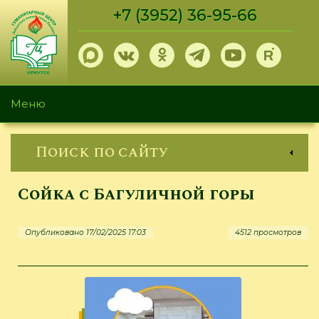
Перейти
+7 (3952) 36-95-66
к
основному
содержанию
Меню
Поиск по сайту
Сойка с Багуличной горы
Опубликовано 17/02/2025 17:03
4512 просмотров