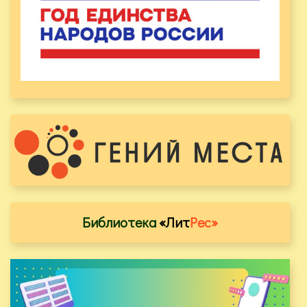
Библиотека
«Лит
Рес»