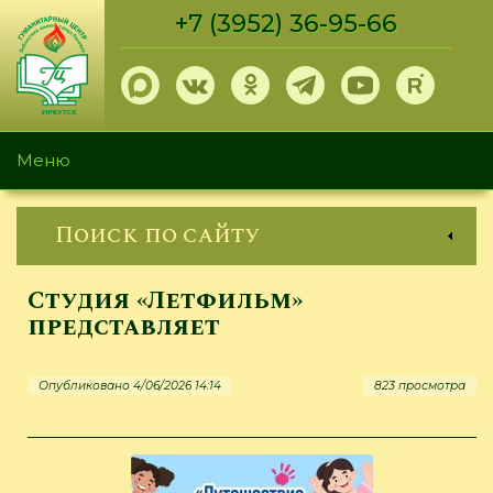
Перейти
+7 (3952) 36-95-66
к
основному
содержанию
Меню
Поиск по сайту
Студия «Летфильм»
представляет
Опубликовано 4/06/2026 14:14
823 просмотра