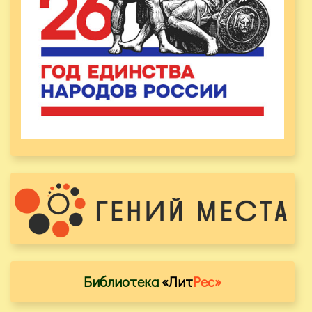
Библиотека
«Лит
Рес»