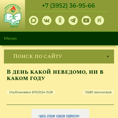
Перейти
+7 (3952) 36-95-66
к
основному
содержанию
Меню
Поиск по сайту
В день какой неведомо, ни в
каком году
Опубликовано 9/10/2024 15:28
10285 просмотров