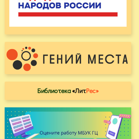
Библиотека
«Лит
Рес»