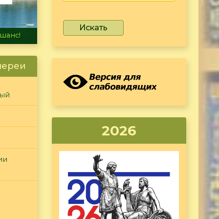
Искать
не тонет
лереи
ный
2026
ии