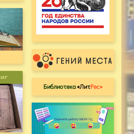
ниг
Библиотека
«Лит
Рес»