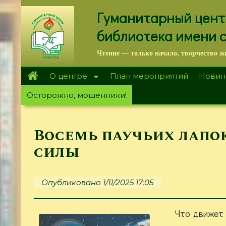
Перейти
Гуманитарный цент
к
основному
библиотека имени 
содержанию
Чтение — только начало, творчество ж
О центре
План мероприятий
Новин
Осторожно, мошенники!
Восемь паучьих лапо
силы
Опубликовано 1/11/2025 17:05
Что движет