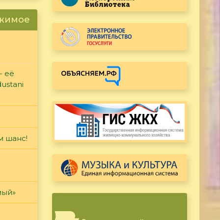
ржимое
- её
ustani
м шанс!
мый»