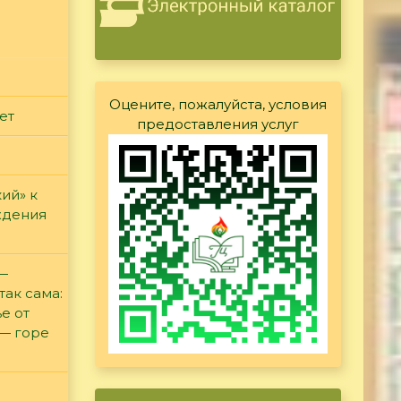
Оцените, пожалуйста, условия
ет
предоставления услуг
ий» к
ждения
 —
так сама:
е от
 — горе