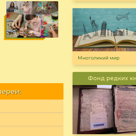
Многоликий мир
Фонд редких к
лереи: