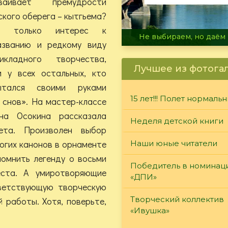
аивает премудрости
кого оберега – кытгьема?
е только интерес к
В огне не горит, в воде 
азванию и редкому виду
рикладного творчества,
Лучшее из фотога
и у всех остальных, кто
ытался своими руками
15 лет!!! Полет нормаль
 снов». На мастер-классе
на Осокина рассказала
Неделя детской книги
ета. Произволен выбор
рогих канонов в орнаменте
Наши юные читатели
помнить легенду о восьми
Победитель в номинац
еста. А умиротворяющие
«ДПИ»
ветствующую творческую
Творческий коллектив
 работы. Хотя, поверьте,
«Ивушка»