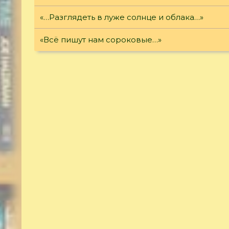
«…Разглядеть в луже солнце и облака…»
«Всё пишут нам сороковые…»