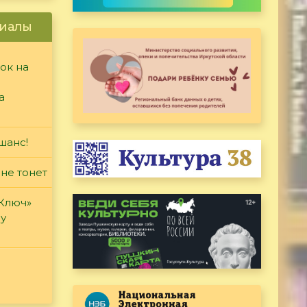
иалы
ок на
а
шанс!
 не тонет
«Ключ»
ду