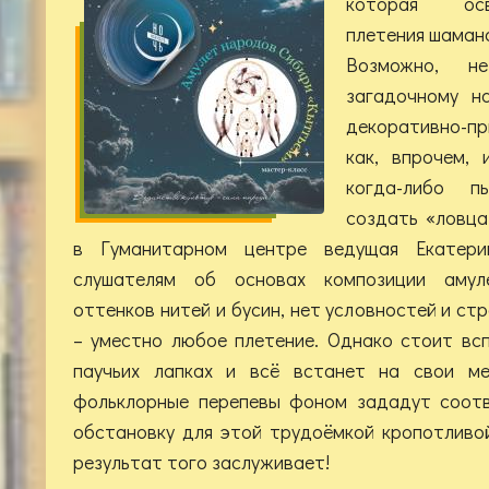
которая осв
плетения шаманс
Возможно, н
загадочному н
декоративно-п
как, впрочем, 
когда-либо п
создать «ловца
в Гуманитарном центре ведущая Екатери
слушателям об основах композиции амул
оттенков нитей и бусин, нет условностей и ст
– уместно любое плетение. Однако стоит вс
паучьих лапках и всё встанет на свои м
фольклорные перепевы фоном зададут соот
обстановку для этой трудоёмкой кропотливой
результат того заслуживает!