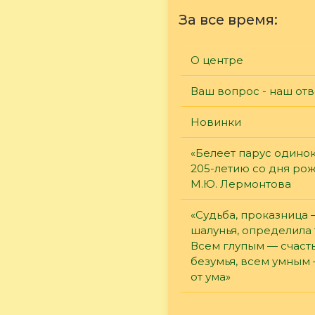
За все время:
О центре
Ваш вопрос - наш отв
Новинки
«Белеет парус одинок
205-летию со дня ро
М.Ю. Лермонтова
«Судьба, проказница
шалунья, определила 
Всем глупым — счасть
безумья, всем умным
от ума»