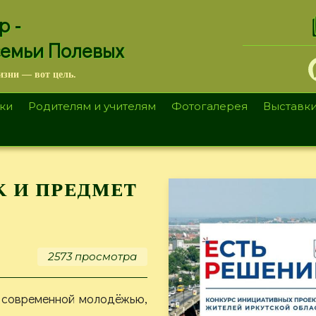
.
р -
семьи Полевых
изни — вот цель.
ки
Родителям и учителям
Фотогалерея
Выставк
к и предмет
2573 просмотра
 современной молодёжью,