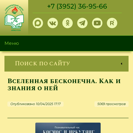
Перейти
+7 (3952) 36-95-66
к
основному
содержанию
Меню
Поиск по сайту
Вселенная бесконечна. Как и
знания о ней
Опубликовано 10/04/2025 17:17
5069 просмотров