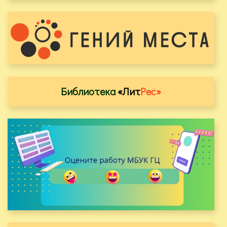
Библиотека
«Лит
Рес»