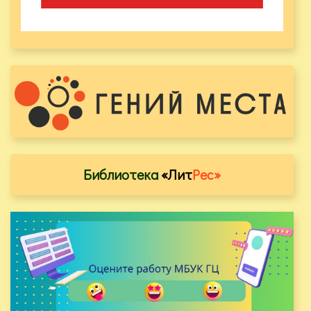
Библиотека
«Лит
Рес»