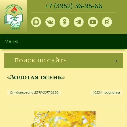
Перейти
+7 (3952) 36-95-66
к
основному
содержанию
Меню
Поиск по сайту
«Золотая осень»
Опубликовано 23/10/2017 05:50
10524 просмотра