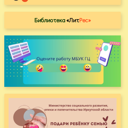
Библиотека
«Лит
Рес»