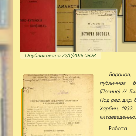
Опубликовано 27/11/2016 08:54
Баранов, 
публичная 
(Пекине) // Б
Под ред. дир. 
Харбин, 1932. 
китаеведению. 
Работа