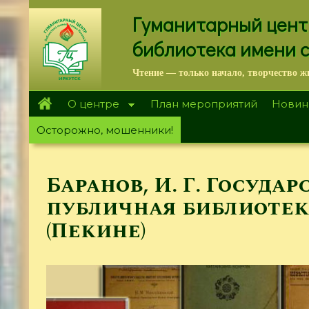
Перейти
Гуманитарный цент
к
основному
библиотека имени 
содержанию
Чтение — только начало, творчество ж
О центре
План мероприятий
Новин
Осторожно, мошенники!
Баранов, И. Г. Госуда
публичная библиотек
(Пекине)