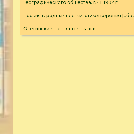
Географического общества, № 1, 1902 г.
Россия в родных песнях: стихотворения [сбо
Осетинские народные сказки