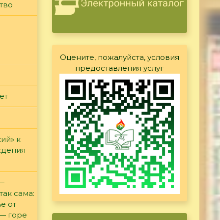
тво
Оцените, пожалуйста, условия
предоставления услуг
ет
ий» к
ждения
 —
так сама:
е от
 — горе