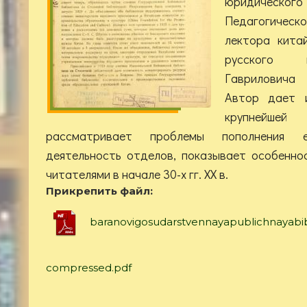
юридичес
Педагогическо
лектора китай
русского 
Гавриловича 
Автор дает и
крупнейшей 
рассматривает проблемы пополнения 
деятельность отделов, показывает особенно
читателями в начале 30-х гг. XX в.
Прикрепить файл:
baranovigosudarstvennayapublichnayabib
compressed.pdf