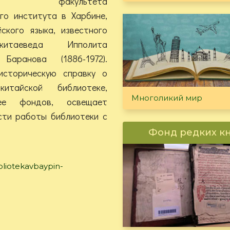
кого факультета
го института в Харбине,
ского языка, известного
китаеведа Ипполита
Баранова (1886-1972).
сторическую справку о
китайской библиотеке,
Многоликий мир
ее фондов, освещает
сти работы библиотеки с
Фонд редких к
liotekavbaypin-