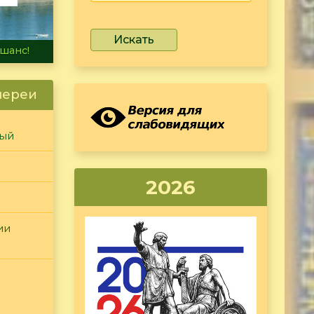
Искать
не тонет
лереи
ный
2026
ии