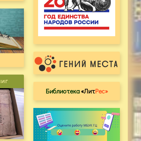
ниг
Библиотека
«Лит
Рес»