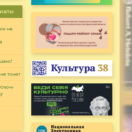
иалы
ок на
а
шанс!
 не тонет
«Ключ»
ду