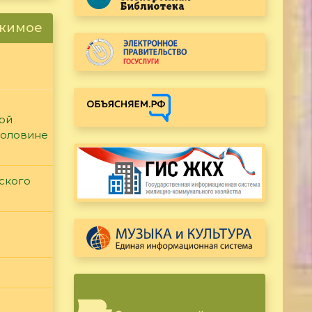
ржимое
кой
половине
ского