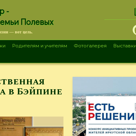
.
р -
семьи Полевых
изни — вот цель.
ки
Родителям и учителям
Фотогалерея
Выставк
рственная
а в Бэйпине