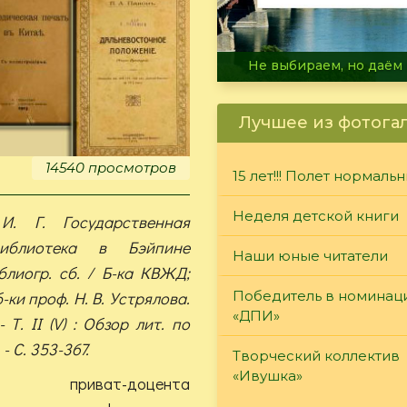
В огне не горит, в воде 
Лучшее из фотога
14540 просмотров
15 лет!!! Полет нормаль
Неделя детской книги
И. Г. Государственная
библиотека в Бэйпине
Наши юные читатели
иблиогр. сб. / Б-ка КВЖД;
б-ки проф. Н. В. Устрялова.
Победитель в номинац
«ДПИ»
- Т. II (V) : Обзор лит. по
- С. 353-367.
Творческий коллектив
«Ивушка»
 приват-доцента