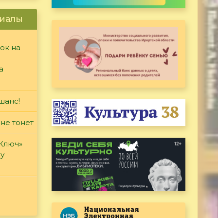
иалы
ок на
а
шанс!
 не тонет
«Ключ»
ду