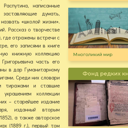
 Распутина, написанные
 заставляющие думать,
 назвать «школой жизни».
ий. Рассказ о творчестве
, где отражены встречи с
ре, его записями в книге
чную книжную коллекцию
Многоликий мир
 Григорьевича часть его
аны в дар Гуманитарному
Фонд редких к
нигами. Среди них словари
ми тиражами и ставшие
 украшением коллекции
 них – старейшее издание
аря, изданный вторым
1852), а также авторское
ах (1889 г.), первый том