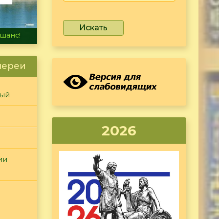
Искать
не тонет
лереи
ный
2026
ии