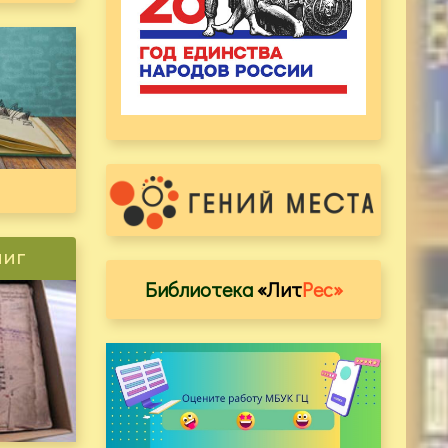
ниг
Библиотека
«Лит
Рес»