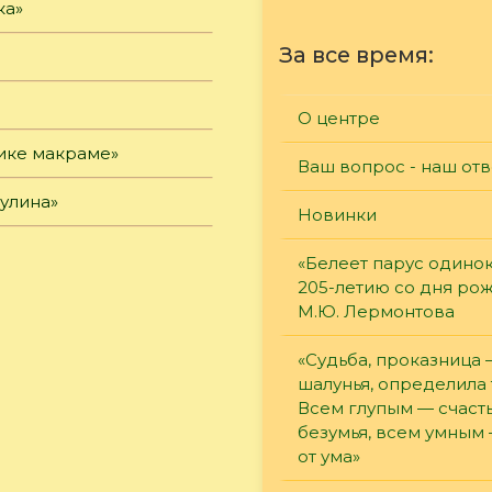
ка»
За все время:
О центре
нике макраме»
Ваш вопрос - наш отв
улина»
Новинки
«Белеет парус одинок
205-летию со дня ро
М.Ю. Лермонтова
«Судьба, проказница
шалунья, определила 
Всем глупым — счасть
безумья, всем умным
от ума»