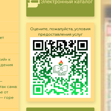
Оцените, пожалуйста, условия
предоставления услуг
ет
ий» к
ждения
 —
так сама:
е от
 — горе