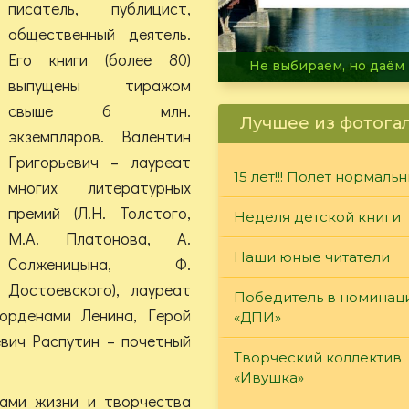
писатель, публицист,
общественный деятель.
Его книги (более 80)
В огне не горит, в воде 
выпущены тиражом
свыше 6 млн.
Лучшее из фотога
экземпляров. Валентин
Григорьевич – лауреат
15 лет!!! Полет нормаль
многих литературных
премий (Л.Н. Толстого,
Неделя детской книги
М.А. Платонова, А.
Наши юные читатели
Солженицына, Ф.
Достоевского), лауреат
Победитель в номинац
орденами Ленина, Герой
«ДПИ»
евич Распутин – почетный
Творческий коллектив
«Ивушка»
хами жизни и творчества