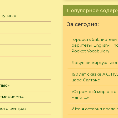
Популярное соде
спутина»
За сегодня:
Гордость библиотеки 
раритеты: English-Hind
Pocket Vocabulary
Ловушки виртуально
190 лет сказке А.С. П
царе Салтане
алью»
«Огромный мир откры
ременность»
манит…»
ого центра»
«Что я оставил после 