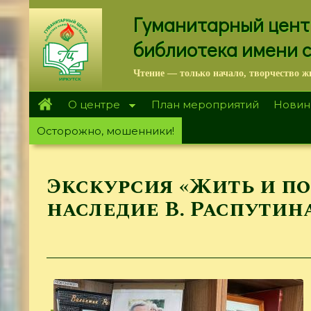
Перейти
Гуманитарный цент
к
основному
библиотека имени 
содержанию
Чтение — только начало, творчество ж
О центре
План мероприятий
Новин
Осторожно, мошенники!
Экскурсия «Жить и п
наследие В. Распутин