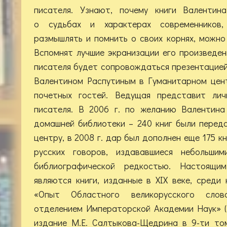
писателя. Узнают, почему книги Валентина
о судьбах и характерах современников,
размышлять и помнить о своих корнях, можно
Вспомнят лучшие экранизации его произведен
писателя будет сопровождаться презентацией
Валентином Распутиным в Гуманитарном цент
почетных гостей. Ведущая представит ли
писателя. В 2006 г. по желанию Валентина
домашней библиотеки – 240 книг были перед
центру, в 2008 г. дар был дополнен еще 175 к
русских говоров, издававшиеся небольши
библиографической редкостью. Настоящим
являются книги, изданные в XIX веке, среди
«Опыт Областного великорусского слов
отделением Императорской Академии Наук» (
издание М.Е. Салтыкова-Щедрина в 9-ти том