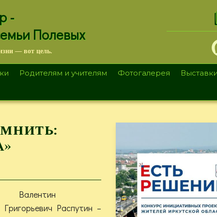
.
р -
семьи Полевых
изни — вот цель.
ки
Родителям и учителям
Фотогалерея
Выставк
омнить:
а»
Валентин
Григорьевич Распутин –