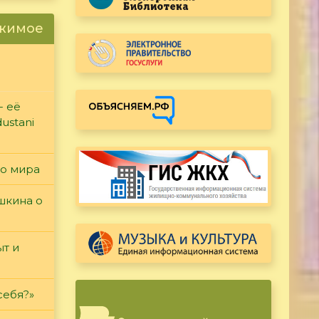
ржимое
- её
ustani
го мира
ушкина о
т и
себя?»