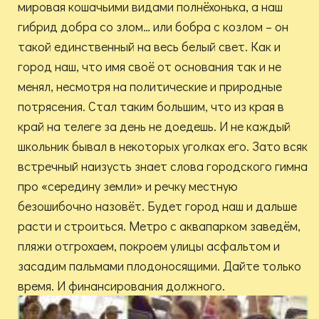
мировая кошачьими видами полнёхонька, а наш
гибрид добра со злом… или бобра с козлом – он
такой единственный на весь белый свет. Как и
город наш, что имя своё от основания так и не
менял, несмотря на политические и природные
потрясения. Стал таким большим, что из края в
край на телеге за день не доедешь. И не каждый
школьник бывал в некоторых уголках его. Зато всяк
встречный наизусть знает слова городского гимна
про «середину земли» и речку местную
безошибочно назовёт. Будет город наш и дальше
расти и строиться. Метро с аквапарком заведём,
пляжи отгрохаем, покроем улицы асфальтом и
засадим пальмами плодоносящими. Дайте только
время. И финансирования должного.