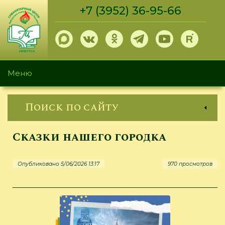
Перейти
+7 (3952) 36-95-66
к
основному
содержанию
Меню
Поиск по сайту
Сказки нашего городка
Опубликовано 5/06/2026 13:17
970 просмотров