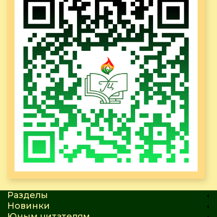
Разделы
Новинки
Юным читателям