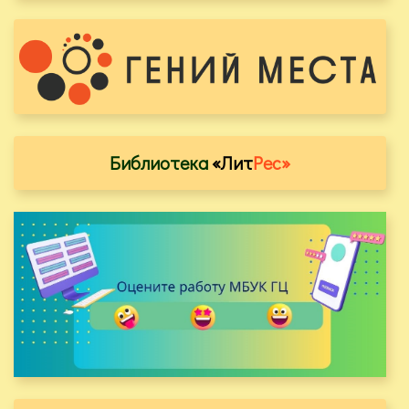
Библиотека
«Лит
Рес»