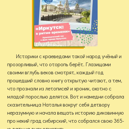
Историки с краеведами такой народ учёный и
прозорливый, что оторопь берёт. Глазищами
своими вглубь веков смотрят, каждый год
прошедший словно книгу открытую читают, а тем,
что прознали из летописей и хроник, охотно с
младой порослью делятся. Вот и намедни собрала
сказительница Наталья вокруг себя детвору
неразумную и начала вещать историю диковинную
про некий град сибирский, что собрался свою 365-
ю дату на днях отметить.