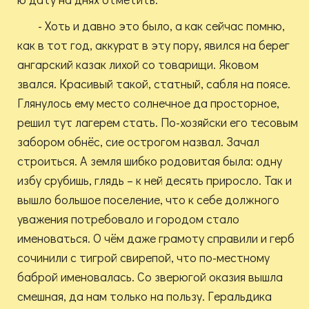
- Хоть и давно это было, а как сейчас помню,
как в тот год, аккурат в эту пору, явился на берег
ангарский казак лихой со товарищи. Яковом
звался. Красивый такой, статный, сабля на поясе.
Глянулось ему место солнечное да просторное,
решил тут лагерем стать. По-хозяйски его тесовым
забором обнёс, сие острогом назвал. Зачал
строиться. А земля шибко родовитая была: одну
избу срубишь, глядь – к ней десять приросло. Так и
вышло большое поселение, что к себе должного
уважения потребовало и городом стало
именоваться. О чём даже грамоту справили и герб
сочинили с тигрой свирепой, что по-местному
баброй именовалась. Со зверюгой оказия вышла
смешная, да нам только на пользу. Геральдика