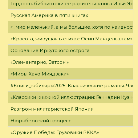
Гордость библиотеки её раритеты: книга Ильи Эрен
Русская Америка в пяти книгах
«...мир маленький, а мы большие, хотя по наивност
«Красота, живущая в стихах: Осип Мандельштам»
Основание Иркутского острога
«Элементарно, Ватсон!»
«Миры Хаяо Миядзаки»
#Книги_юбиляры2025: Классические романы. Часть
«Классики книжной иллюстрации: Геннадий Кузне
Разгром милитаристской Японии
Нюрнбергский процесс
«Оружие Победы: Грузовики РККА»