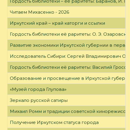
Гордость библиотеки – её раритеты: Баранов, И. Г
Читаем Михасенко - 2026
Иркутский край – край каторги и ссылки
Гордость библиотеки её раритеты: О. Э. Озаровская 
Развитие экономики Иркутской губернии в первой
Исследователь Сибири: Сергей Владимирович Об
Гордость библиотеки её раритеты: Василий Гроссм
Образование и просвещение в Иркутской губернии
«Музей города Глупова»
Зеркало русской сатиры
Михаил Ромм и традиции советской кинорежиссу
Получение Иркутском статуса города