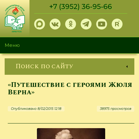
Перейти
+7 (3952) 36-95-66
к
основному
содержанию
Меню
Поиск по сайту
«Путешествие с героями Жюля
Верна»
Опубликовано 8/02/2015 12:18
38975 просмотров