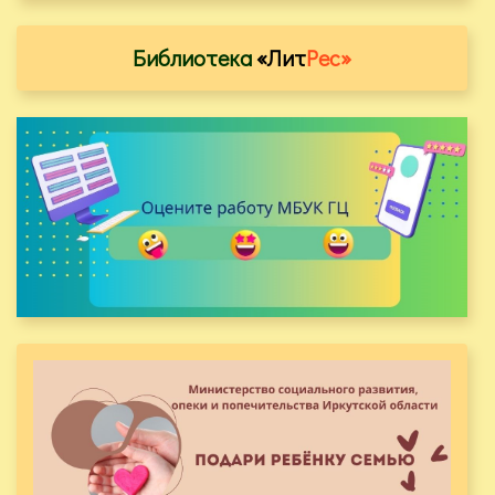
Библиотека
«Лит
Рес»