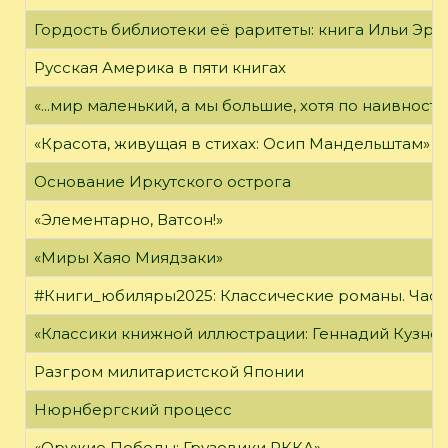
Гордость библиотеки её раритеты: книга Ильи Эрен
Русская Америка в пяти книгах
«...мир маленький, а мы большие, хотя по наивност
«Красота, живущая в стихах: Осип Мандельштам»
Основание Иркутского острога
«Элементарно, Ватсон!»
«Миры Хаяо Миядзаки»
#Книги_юбиляры2025: Классические романы. Часть
«Классики книжной иллюстрации: Геннадий Кузне
Разгром милитаристской Японии
Нюрнбергский процесс
«Оружие Победы: Грузовики РККА»