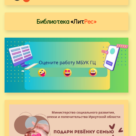
Библиотека
«Лит
Рес»