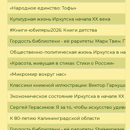
«Народное единство: Тофы»
Культурная жизнь Иркутска начала XX века
#Книги-юбиляры2026: Книги детства
Гордость библиотеки - её раритеты: Марк Твен. 
Общественно-политическая жизнь Иркутска в нача
«Красота, живущая в стихах: Стихи о России»
«Микромир вокруг нас»
Классики книжной иллюстрации: Виктор Гаркуша
Экономическое состояние Иркутска в начале XX в
Сергей Герасимов: Я за то, чтобы искусство удивл
К 80-летию Калининградской области
Гордость библиотеки - её раритеты: Shakespeare, Wi