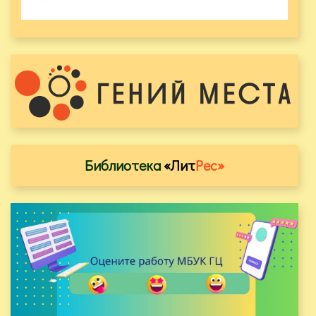
Библиотека
«Лит
Рес»