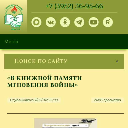
Перейти
+7 (3952) 36-95-66
к
основному
содержанию
Меню
Поиск по сайту
«В книжной памяти
мгновения войны»
Опубликовано 7/05/2025 12:00
24103 просмотра